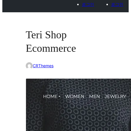
로그인
로그인
Teri Shop
Ecommerce
CRThemes