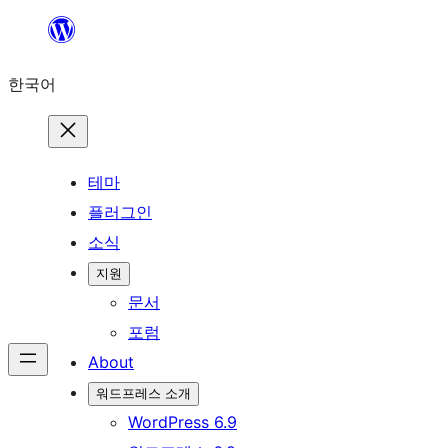
콘
텐
한국어
츠
로
바
로
테마
가
플러그인
기
소식
지원
문서
포럼
About
워드프레스 소개
WordPress 6.9