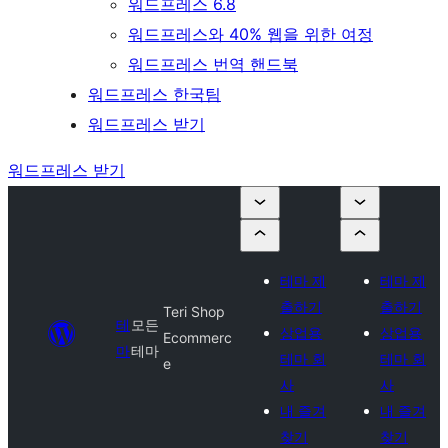
워드프레스 6.8
워드프레스와 40% 웹을 위한 여정
워드프레스 번역 핸드북
워드프레스 한국팀
워드프레스 받기
워드프레스 받기
테마 제
테마 제
출하기
출하기
Teri Shop
테
모든
상업용
상업용
Ecommerc
마
테마
테마 회
테마 회
e
사
사
내 즐겨
내 즐겨
찾기
찾기