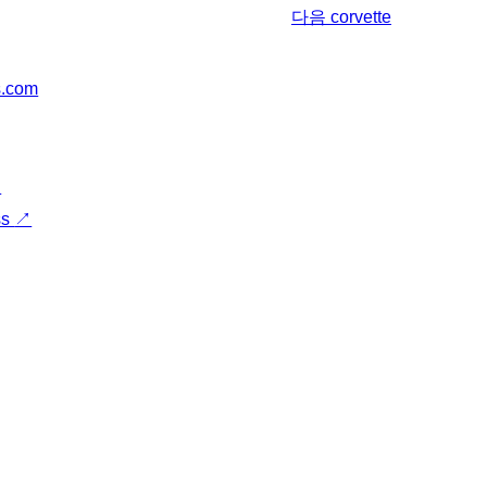
다음
corvette
s.com
↗
ss
↗