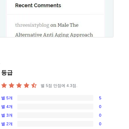
e
등급
별 5점 만점에
4.3
점.
별 5개
5
5/5-
별 4개
0
별
0/4-
별 3개
0
점
별
0/3-
후
별 2개
0
점
별
0/2-