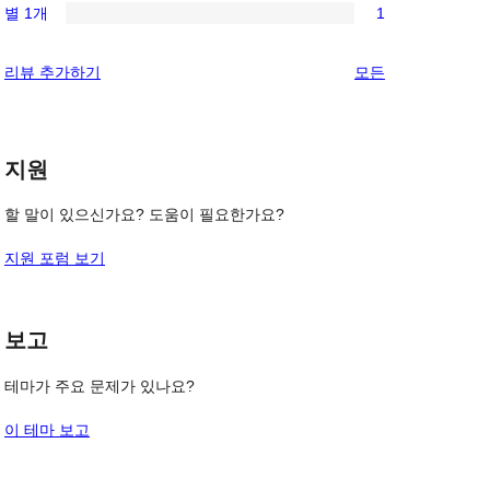
기
후
별 1개
1
점
별
1/1-
기
후
점
별
리
리뷰 추가하기
모든
기
후
점
뷰
기
후
보
기
기
지원
할 말이 있으신가요? 도움이 필요한가요?
지원 포럼 보기
보고
테마가 주요 문제가 있나요?
이 테마 보고