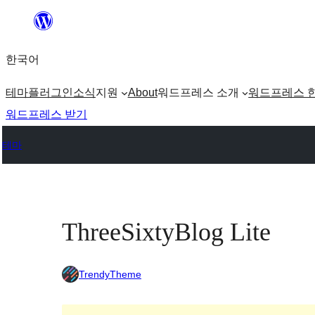
콘
텐
한국어
츠
로
테마
플러그인
소식
지원
About
워드프레스 소개
워드프레스 
바
워드프레스 받기
로
테마
가
기
ThreeSixtyBlog Lite
TrendyTheme