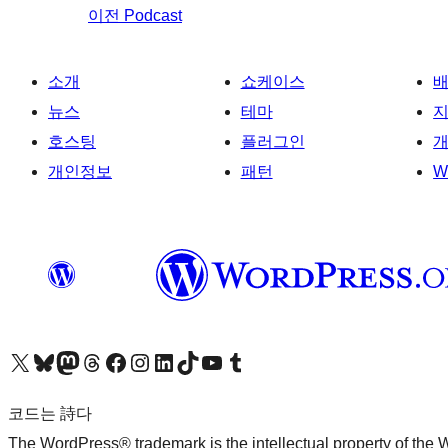
이전
Podcast
소개
쇼케이스
뉴스
테마
호스팅
플러그인
개
개인정보
패턴
W
X(이전 트위터) 계정 방문하기
블루스카이 계정 방문하기
마스토돈 계정 방문하기
스레드 계정 방문하기
페이스북 페이지 방문하기
인스타그램 계정 방문하기
LinkedIn 계정 방문하기
틱톡 계정 방문하기
유튜브 채널 방문하기
텀블러 계정 방문하기
코드는 詩다
The WordPress® trademark is the intellectual property of the