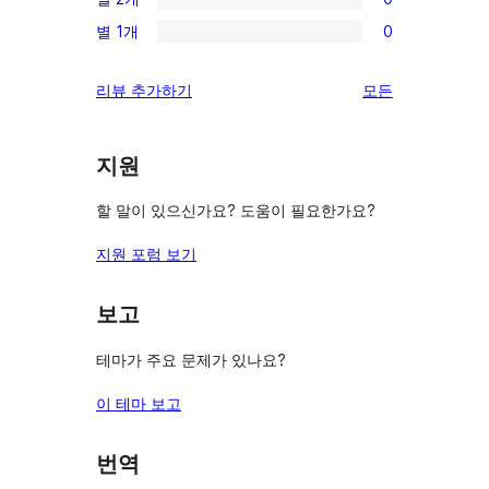
점
별
0/2-
기
후
별 1개
0
점
별
0/1-
기
후
점
별
리
리뷰 추가하기
모든
기
후
점
뷰
기
후
보
기
지원
기
할 말이 있으신가요? 도움이 필요한가요?
지원 포럼 보기
보고
테마가 주요 문제가 있나요?
이 테마 보고
번역