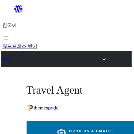
콘
텐
한국어
츠
로
바
워드프레스 받기
로
테마
가
기
Travel Agent
themespride