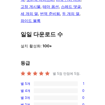
고정 게시물
, 
테마 옵션
, 
스레드 댓글
, 
세 개의 열
, 
번역 준비됨
, 
두 개의 열
, 
와이드 블록
일일 다운로드 수
설치 활성화:
100+
등급
별 5점 만점에
5
점.
별 5개
1
1/5-
별 4개
0
별
0/4-
별 3개
0
점
별
0/3-
후
별 2개
0