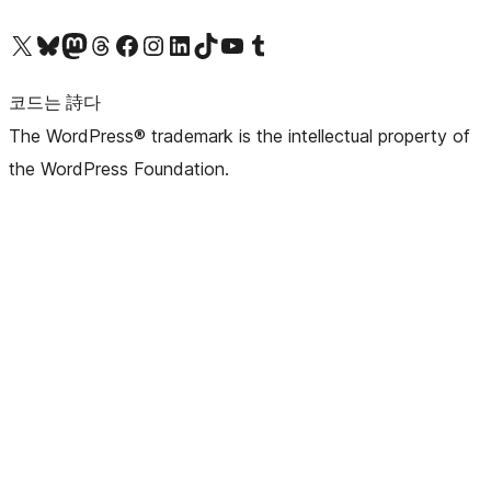
X(이전 트위터) 계정 방문하기
블루스카이 계정 방문하기
마스토돈 계정 방문하기
스레드 계정 방문하기
페이스북 페이지 방문하기
인스타그램 계정 방문하기
LinkedIn 계정 방문하기
틱톡 계정 방문하기
유튜브 채널 방문하기
텀블러 계정 방문하기
코드는 詩다
The WordPress® trademark is the intellectual property of
the WordPress Foundation.