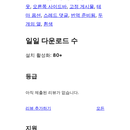
웃
, 
오른쪽 사이드바
, 
고정 게시물
, 
테
마 옵션
, 
스레드 댓글
, 
번역 준비됨
, 
두
개의 열
, 
흰색
일일 다운로드 수
설치 활성화:
80+
등급
아직 제출된 리뷰가 없습니다.
리
리뷰 추가하기
모든
뷰
보
지원