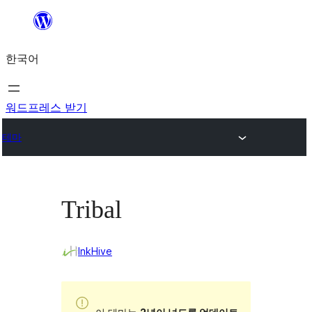
콘
텐
한국어
츠
로
바
워드프레스 받기
로
테마
가
기
Tribal
InkHive