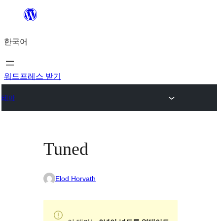
콘
텐
한국어
츠
로
바
워드프레스 받기
로
테마
가
기
Tuned
Elod Horvath