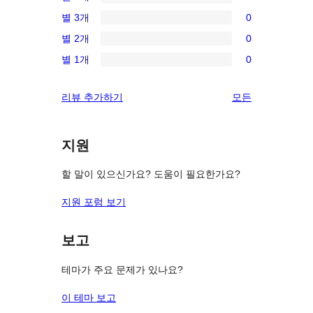
별
0/4-
별 3개
0
점
별
0/3-
후
별 2개
0
점
별
0/2-
기
후
별 1개
0
점
별
0/1-
기
후
점
별
리
리뷰 추가하기
모든
기
후
점
뷰
기
후
보
기
지원
기
할 말이 있으신가요? 도움이 필요한가요?
지원 포럼 보기
보고
테마가 주요 문제가 있나요?
이 테마 보고