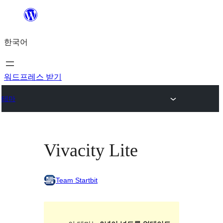
콘
텐
한국어
츠
로
바
워드프레스 받기
로
테마
가
기
Vivacity Lite
Team Startbit