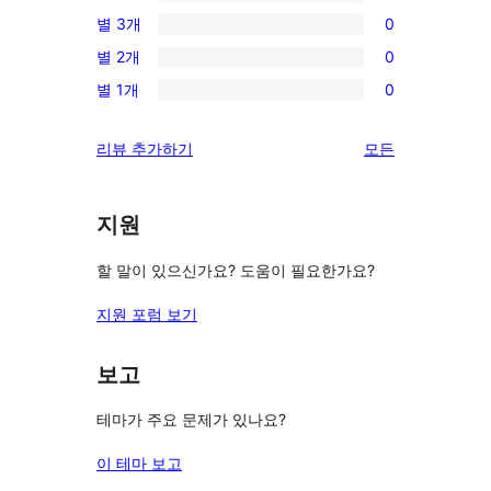
0/4-
별 3개
0
점
별
0/3-
후
별 2개
0
점
별
0/2-
기
후
별 1개
0
점
별
0/1-
기
후
점
별
리
리뷰 추가하기
모든
기
후
점
뷰
기
후
보
기
지원
기
할 말이 있으신가요? 도움이 필요한가요?
지원 포럼 보기
보고
테마가 주요 문제가 있나요?
이 테마 보고