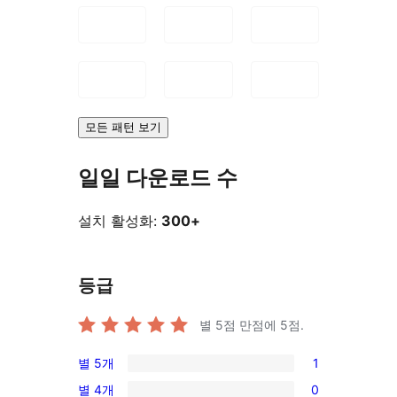
모든 패턴 보기
일일 다운로드 수
설치 활성화:
300+
등급
별 5점 만점에
5
점.
별 5개
1
1/5-
별 4개
0
별