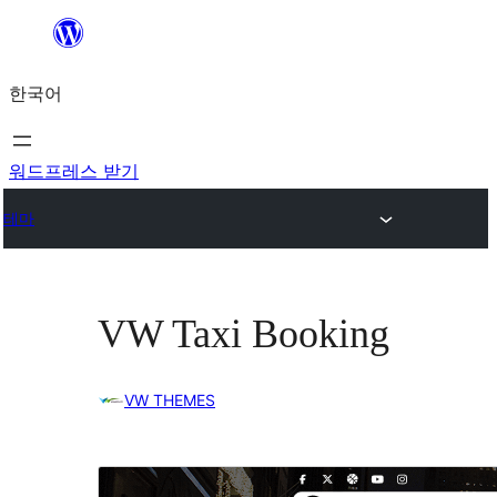
콘
텐
한국어
츠
로
바
워드프레스 받기
로
테마
가
기
VW Taxi Booking
VW THEMES