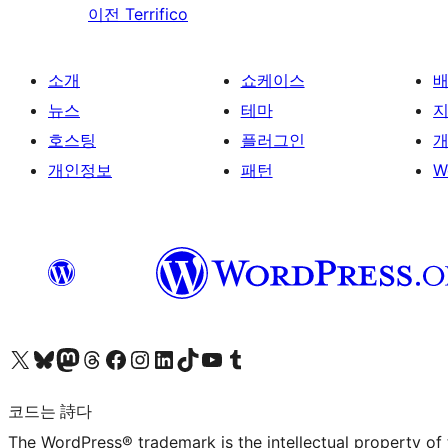
이전
Terrifico
소개
쇼케이스
뉴스
테마
호스팅
플러그인
개
개인정보
패턴
W
X(이전 트위터) 계정 방문하기
블루스카이 계정 방문하기
마스토돈 계정 방문하기
스레드 계정 방문하기
페이스북 페이지 방문하기
인스타그램 계정 방문하기
LinkedIn 계정 방문하기
틱톡 계정 방문하기
유튜브 채널 방문하기
텀블러 계정 방문하기
코드는 詩다
The WordPress® trademark is the intellectual property of