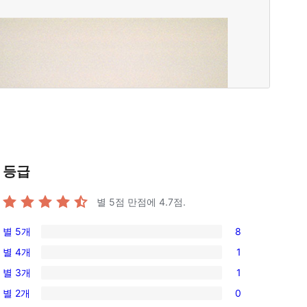
등급
별 5점 만점에
4.7
점.
별 5개
8
8/5-
별 4개
1
별
1/4-
별 3개
1
점
별
1/3-
후
별 2개
0
점
별
0/2-