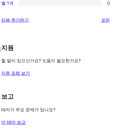
기
후
별 1개
0
점
별
0/1-
기
후
점
별
리
리뷰 추가하기
모든
기
후
점
뷰
기
후
보
기
기
지원
색
할 말이 있으신가요? 도움이 필요한가요?
지원 포럼 보기
보고
테마가 주요 문제가 있나요?
이 테마 보고