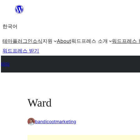
콘
텐
한국어
츠
로
테마
플러그인
소식
지원
About
워드프레스 소개
워드프레스 
바
워드프레스 받기
로
테마
가
기
Ward
bandicootmarketing