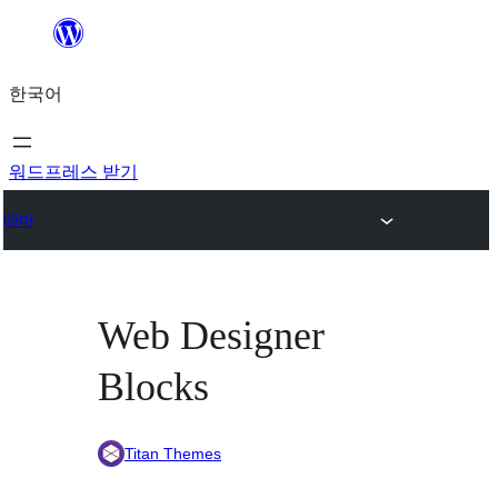
콘
텐
한국어
츠
로
바
워드프레스 받기
로
테마
가
기
Web Designer
Blocks
Titan Themes