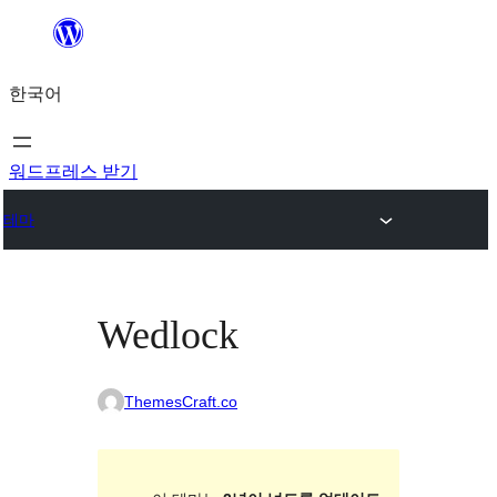
콘
텐
한국어
츠
로
바
워드프레스 받기
로
테마
가
기
Wedlock
ThemesCraft.co