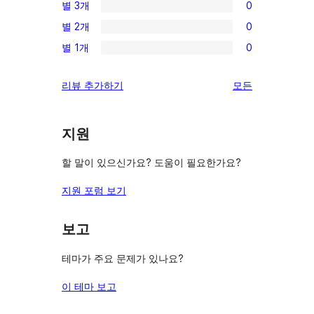
별 3개
0
점
별
0/3-
후
별 2개
0
점
별
0/2-
기
후
별 1개
0
점
별
0/1-
기
후
점
별
리
리뷰 추가하기
모든
기
후
점
뷰
기
후
보
기
지원
기
할 말이 있으신가요? 도움이 필요한가요?
지원 포럼 보기
보고
테마가 주요 문제가 있나요?
이 테마 보고