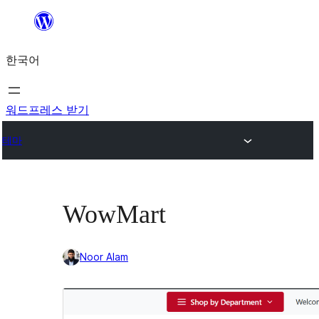
콘
텐
한국어
츠
로
바
워드프레스 받기
로
테마
가
기
WowMart
Noor Alam