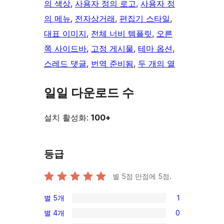
의 색상
, 
사용자 정의 로고
, 
사용자 정
의 메뉴
, 
전자상거래
, 
편집기 스타일
, 
대표 이미지
, 
전체 너비 템플릿
, 
오른
쪽 사이드바
, 
고정 게시물
, 
테마 옵션
, 
스레드 댓글
, 
번역 준비됨
, 
두 개의 열
일일 다운로드 수
설치 활성화:
100+
등급
별 5점 만점에
5
점.
별 5개
1
1/5-
별 4개
0
별
0/4-