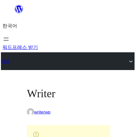
콘
텐
한국어
츠
로
바
워드프레스 받기
로
테마
가
기
Writer
writerwp