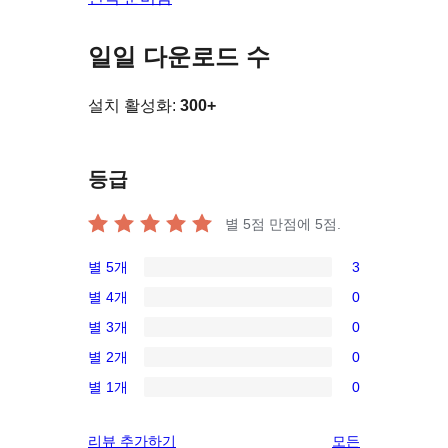
일일 다운로드 수
설치 활성화:
300+
등급
별 5점 만점에
5
점.
별 5개
3
3/5-
별 4개
0
별
0/4-
별 3개
0
점
별
0/3-
후
별 2개
0
점
별
0/2-
기
후
별 1개
0
점
별
0/1-
기
후
점
별
리
리뷰 추가하기
모든
기
후