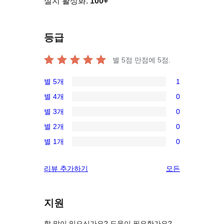
설치 활성화:
100+
등급
별 5점 만점에
5
점.
별 5개
1
1/5-
별 4개
0
별
0/4-
별 3개
0
점
별
0/3-
후
별 2개
0
점
별
0/2-
기
후
별 1개
0
점
별
0/1-
기
후
점
별
리
리뷰 추가하기
모든
기
후
점
뷰
기
후
보
기
지원
기
할 말이 있으신가요? 도움이 필요한가요?