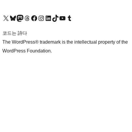
X(이전 트위터) 계정 방문하기
블루스카이 계정 방문하기
마스토돈 계정 방문하기
스레드 계정 방문하기
페이스북 페이지 방문하기
인스타그램 계정 방문하기
LinkedIn 계정 방문하기
틱톡 계정 방문하기
유튜브 채널 방문하기
텀블러 계정 방문하기
코드는 詩다
The WordPress® trademark is the intellectual property of the
WordPress Foundation.