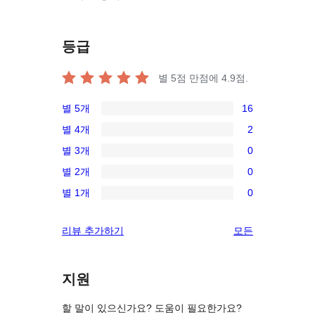
등급
별 5점 만점에
4.9
점.
별 5개
16
16/5-
별 4개
2
별
2/4-
별 3개
0
점
별
0/3-
후
별 2개
0
점
별
0/2-
기
후
별 1개
0
점
별
0/1-
기
후
점
별
리
리뷰 추가하기
모든
기
후
점
뷰
기
후
보
기
지원
기
할 말이 있으신가요? 도움이 필요한가요?