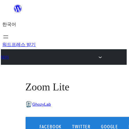
콘
텐
한국어
츠
로
바
워드프레스 받기
로
테마
가
기
Zoom Lite
GhozyLab