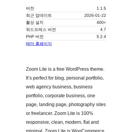
버전
1.1.5
최근 업데이트
2026-01-22
활성 설치
400+
워드프레스 버전
4.7
PHP 버전
5.2.4
테마 홈페이지
Zoom Lite is a free WordPress theme.
It’s perfect for blog, personal portfolio,
web agency business, business
portfolio, corporate business, one
page, landing page, photography sites
or freelancer. Zoom Lite is 100%
responsive, clean, modern, flat and
minimal. Zoom Lite is WooCommerce