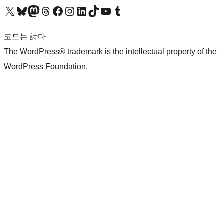
X(이전 트위터) 계정 방문하기
블루스카이 계정 방문하기
마스토돈 계정 방문하기
스레드 계정 방문하기
페이스북 페이지 방문하기
인스타그램 계정 방문하기
LinkedIn 계정 방문하기
틱톡 계정 방문하기
유튜브 채널 방문하기
텀블러 계정 방문하기
코드는 詩다
The WordPress® trademark is the intellectual property of the
WordPress Foundation.