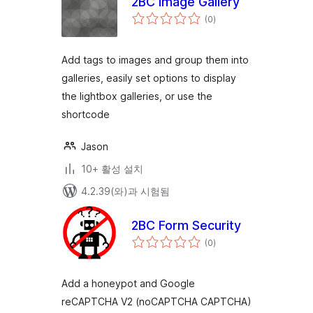
2BC Image Gallery
전
(0
)
체
평
점
Add tags to images and group them into
galleries, easily set options to display
the lightbox galleries, or use the
shortcode
Jason
10+ 활성 설치
4.2.39(와)과 시험됨
2BC Form Security
전
(0
)
체
평
점
Add a honeypot and Google
reCAPTCHA V2 (noCAPTCHA CAPTCHA)