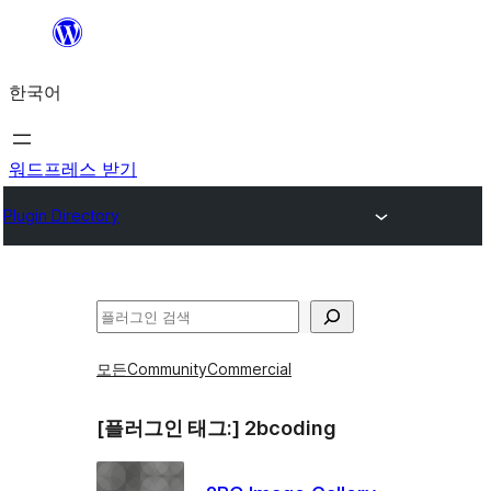
콘
텐
한국어
츠
로
바
워드프레스 받기
로
Plugin Directory
가
기
검
색
모든
Community
Commercial
[플러그인 태그:]
2bcoding