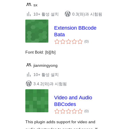
sx
10+ 활성 설치
0.3(와)과 시험됨
Extension BBcode
Bata
전
(0
)
체
평
점
Font Bold: [b][/b]
jianmingyong
10+ 활성 설치
3.4.2(와)과 시험됨
Video and Audio
BBCodes
전
(0
)
체
평
점
This plugin adds support for video and