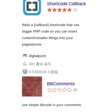
Shortcode Callback
전
(1
)
체
평
점
Adds a [callback] shortcode that can
trigger PHP code so you can insert
custom/complex things into your
pages/posts.
digitalpoint
10+ 활성 설치
4.3.0(와)과 시험됨
BBComments
전
(0
)
체
평
점
use simple bbcode in your comments