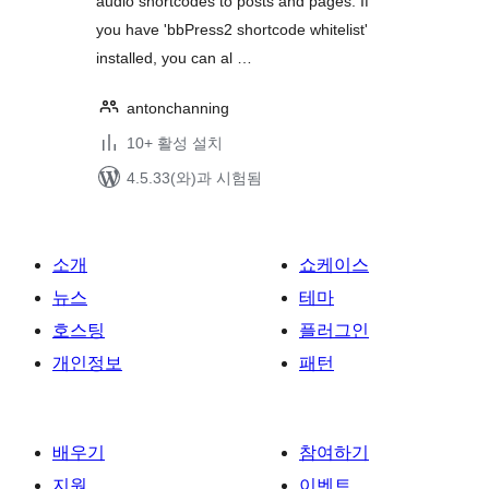
audio shortcodes to posts and pages. If
you have 'bbPress2 shortcode whitelist'
installed, you can al …
antonchanning
10+ 활성 설치
4.5.33(와)과 시험됨
소개
쇼케이스
뉴스
테마
호스팅
플러그인
개인정보
패턴
배우기
참여하기
지원
이벤트