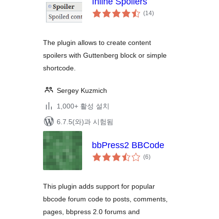
Inline Spoilers
전
(14
)
체
평
점
The plugin allows to create content
spoilers with Guttenberg block or simple
shortcode.
Sergey Kuzmich
1,000+ 활성 설치
6.7.5(와)과 시험됨
bbPress2 BBCode
전
(6
)
체
평
점
This plugin adds support for popular
bbcode forum code to posts, comments,
pages, bbpress 2.0 forums and