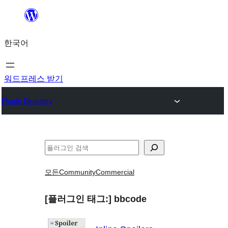
콘
텐
한국어
츠
로
바
워드프레스 받기
로
Plugin Directory
가
기
검
색
모든
Community
Commercial
[플러그인 태그:]
bbcode