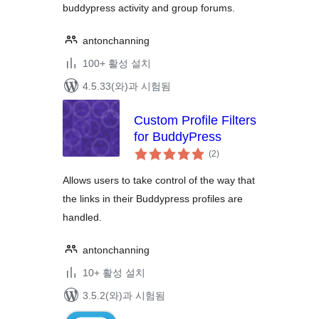
buddypress activity and group forums.
antonchanning
100+ 활성 설치
4.5.33(와)과 시험됨
Custom Profile Filters
for BuddyPress
전
(2
)
체
평
점
Allows users to take control of the way that
the links in their Buddypress profiles are
handled.
antonchanning
10+ 활성 설치
3.5.2(와)과 시험됨