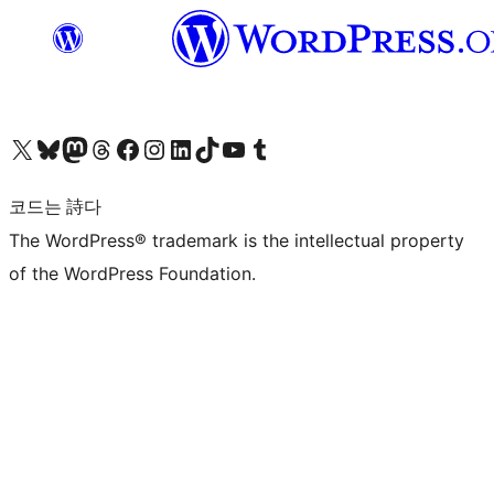
X(이전 트위터) 계정 방문하기
블루스카이 계정 방문하기
마스토돈 계정 방문하기
스레드 계정 방문하기
페이스북 페이지 방문하기
인스타그램 계정 방문하기
LinkedIn 계정 방문하기
틱톡 계정 방문하기
유튜브 채널 방문하기
텀블러 계정 방문하기
코드는 詩다
The WordPress® trademark is the intellectual property
of the WordPress Foundation.