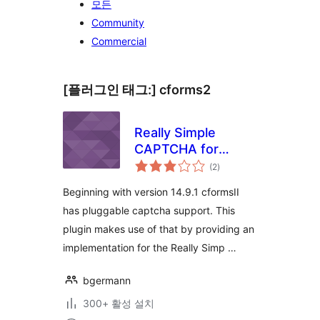
모든
Community
Commercial
[플러그인 태그:]
cforms2
Really Simple
CAPTCHA for
전
cformsII
(2
)
체
평
점
Beginning with version 14.9.1 cformsII
has pluggable captcha support. This
plugin makes use of that by providing an
implementation for the Really Simp …
bgermann
300+ 활성 설치