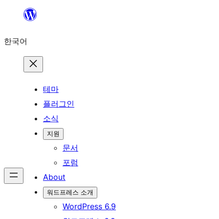
콘
텐
한국어
츠
로
바
로
테마
가
플러그인
기
소식
지원
문서
포럼
About
워드프레스 소개
WordPress 6.9