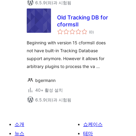
6.5.9(와)과 시험됨
Old Tracking DB for
cformsII
전
(0
)
체
평
점
Beginning with version 15 cformsII does
not have built-in Tracking Database
support anymore. However it allows for
arbitrary plugins to process the va …
bgermann
40+ 활성 설치
6.5.9(와)과 시험됨
소개
쇼케이스
뉴스
테마