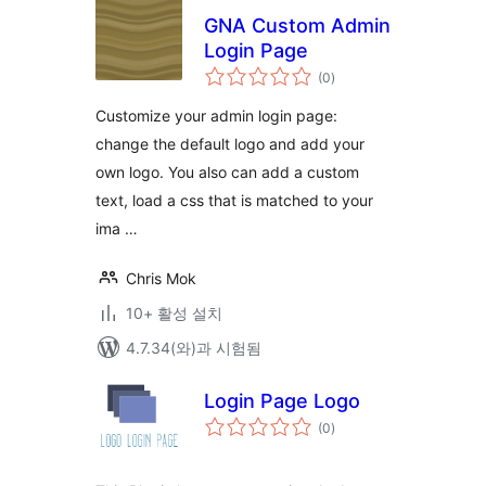
GNA Custom Admin
Login Page
전
(0
)
체
평
점
Customize your admin login page:
change the default logo and add your
own logo. You also can add a custom
text, load a css that is matched to your
ima …
Chris Mok
10+ 활성 설치
4.7.34(와)과 시험됨
Login Page Logo
전
(0
)
체
평
점