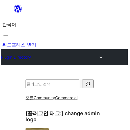
콘
텐
한국어
츠
로
바
워드프레스 받기
로
Plugin Directory
가
기
검
색
모든
Community
Commercial
[플러그인 태그:]
change admin
logo