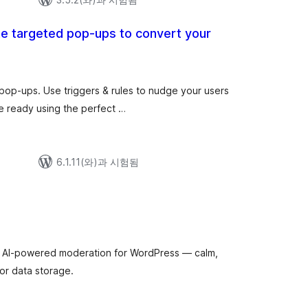
e targeted pop-ups to convert your
pop-ups. Use triggers & rules to nudge your users
e ready using the perfect …
6.1.11(와)과 시험됨
th AI-powered moderation for WordPress — calm,
 or data storage.