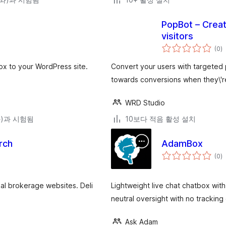
PopBot – Creat
visitors
전
(0
)
체
평
점
ox to your WordPress site.
Convert your users with targeted 
towards conversions when they\'r
WRD Studio
(와)과 시험됨
10보다 적음 활성 설치
rch
AdamBox
전
(0
)
체
평
점
tial brokerage websites. Deli
Lightweight live chat chatbox wi
neutral oversight with no tracking
Ask Adam