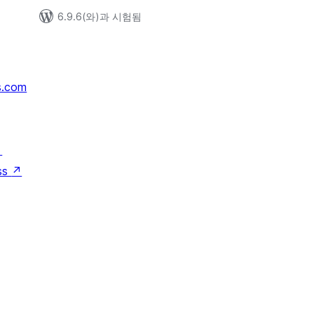
6.9.6(와)과 시험됨
s.com
↗
ss
↗