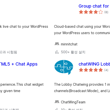
Group chat for
전
(8
)
체
평
점
 live chat to your WordPress
Cloud-based chat using your Word
your WordPress users to communic
minnitchat
(와)과 시험됨
500+ 활성 설치
HTML5 + Chat Apps
chatWING Lobb
전
(4
)
체
평
점
experience.This chat widget
The Lobby Chatwing provides 1 in
ny given time
channels(Broadcast Mode), and Li
ChatWingTeam
0(와)과 시험됨
10+ 활성 설치