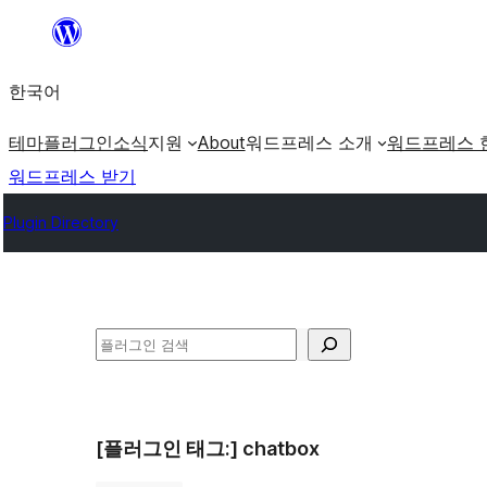
콘
텐
한국어
츠
로
테마
플러그인
소식
지원
About
워드프레스 소개
워드프레스 
바
워드프레스 받기
로
Plugin Directory
가
기
검
색
[플러그인 태그:]
chatbox