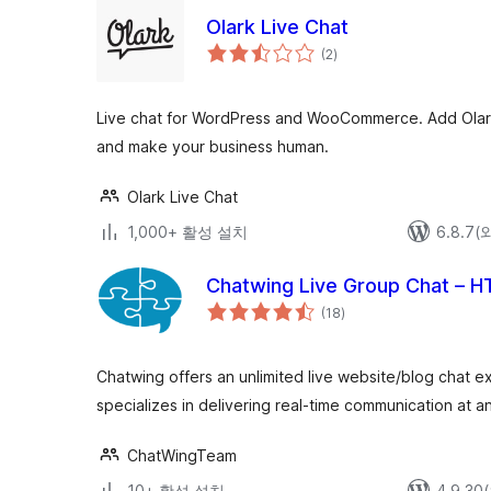
Olark Live Chat
전
(2
)
체
평
점
Live chat for WordPress and WooCommerce. Add Olark
and make your business human.
Olark Live Chat
1,000+ 활성 설치
6.8.7
Chatwing Live Group Chat – 
전
(18
)
체
평
점
Chatwing offers an unlimited live website/blog chat 
specializes in delivering real-time communication at a
ChatWingTeam
10+ 활성 설치
4.9.3