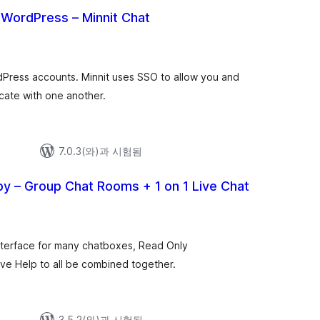
 WordPress – Minnit Chat
Press accounts. Minnit uses SSO to allow you and
ate with one another.
7.0.3(와)과 시험됨
y – Group Chat Rooms + 1 on 1 Live Chat
terface for many chatboxes, Read Only
ve Help to all be combined together.
3.5.2(와)과 시험됨