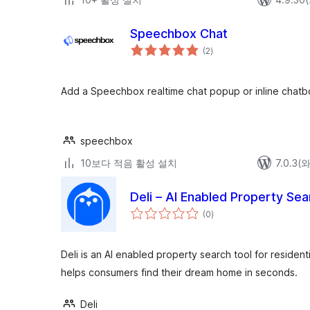
Speechbox Chat
전
(2
)
체
평
점
Add a Speechbox realtime chat popup or inline chatb
speechbox
10보다 적음 활성 설치
7.0.3
Deli – AI Enabled Property Sea
전
(0
)
체
평
점
Deli is an AI enabled property search tool for residen
helps consumers find their dream home in seconds.
Deli