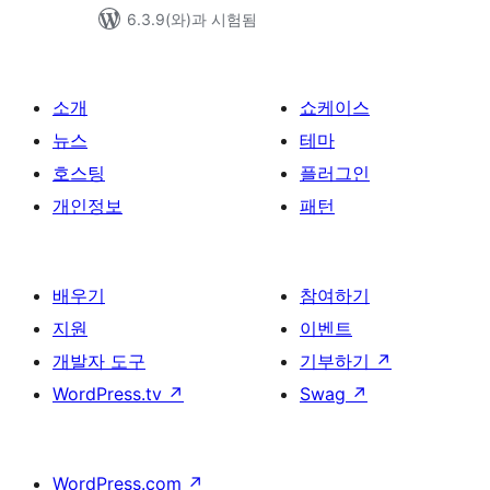
6.3.9(와)과 시험됨
소개
쇼케이스
뉴스
테마
호스팅
플러그인
개인정보
패턴
배우기
참여하기
지원
이벤트
개발자 도구
기부하기
↗
WordPress.tv
↗
Swag
↗
WordPress.com
↗