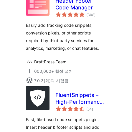
Header Footer
Code Manager
전
(308
)
체
평
점
Easily add tracking code snippets,
conversion pixels, or other scripts
required by third party services for
analytics, marketing, or chat features.
DraftPress Team
600,000+ 활성 설치
7.0.3(와)과 시험됨
FluentSnippets –
High-Performance
전
Code Snippets,
(54
)
체
평
Header & Footer
점
Fast, file-based code snippets plugin.
Code, Custom CSS
Insert header & footer scripts and add
& PHP Code