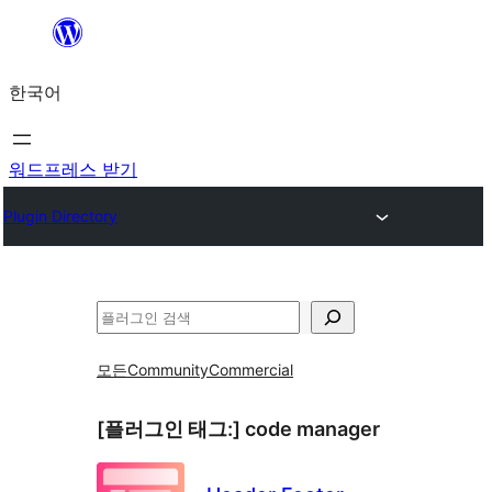
콘
텐
한국어
츠
로
바
워드프레스 받기
로
Plugin Directory
가
기
검
색
모든
Community
Commercial
[플러그인 태그:]
code manager