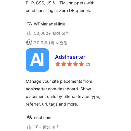
PHP, CSS, JS & HTML snippets with
Manager
conditional logic. Zero DB queries.
WPManageNinja
50,000+ 활성 설치
7.0.3(와)과 시험됨
AdsInserter
전
(2
)
체
평
점
Manage your site placements from
adsinserter.com dashboard. Show
placement units by filters: device type,
referrer, url, tags and more.
nechehin
10+ 활성 설치