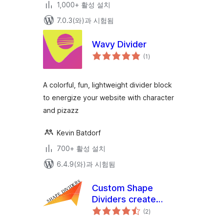
1,000+ 활성 설치
7.0.3(와)과 시험됨
Wavy Divider
전
(1
)
체
평
점
A colorful, fun, lightweight divider block
to energize your website with character
and pizazz
Kevin Batdorf
700+ 활성 설치
6.4.9(와)과 시험됨
Custom Shape
Dividers create
전
dividers in a easy
(2
)
체