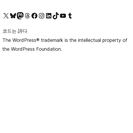
X(이전 트위터) 계정 방문하기
블루스카이 계정 방문하기
마스토돈 계정 방문하기
스레드 계정 방문하기
페이스북 페이지 방문하기
인스타그램 계정 방문하기
LinkedIn 계정 방문하기
틱톡 계정 방문하기
유튜브 채널 방문하기
텀블러 계정 방문하기
코드는 詩다
The WordPress® trademark is the intellectual property of
the WordPress Foundation.