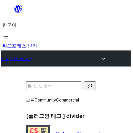
콘
텐
한국어
츠
로
바
워드프레스 받기
로
Plugin Directory
가
기
검
색
모든
Community
Commercial
[플러그인 태그:]
divider