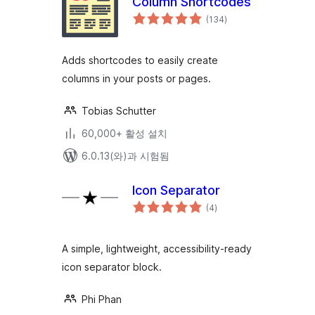
Column Shortcodes
전
(134
)
체
평
점
Adds shortcodes to easily create
columns in your posts or pages.
Tobias Schutter
60,000+ 활성 설치
6.0.13(와)과 시험됨
Icon Separator
전
(4
)
체
평
점
A simple, lightweight, accessibility-ready
icon separator block.
Phi Phan