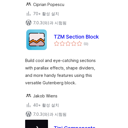
Ciprian Popescu
70+ 활성 설치
7.0.3(와)과 시험됨
TZM Section Block
전
(0
)
체
평
점
Build cool and eye-catching sections
with parallax effects, shape dividers,
and more handy features using this
versatile Gutenberg block.
Jakob Wiens
40+ 활성 설치
7.0.3(와)과 시험됨