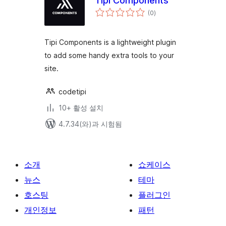
Tipi Components
전
(0
)
체
평
점
Tipi Components is a lightweight plugin
to add some handy extra tools to your
site.
codetipi
10+ 활성 설치
4.7.34(와)과 시험됨
소개
쇼케이스
뉴스
테마
호스팅
플러그인
개인정보
패턴