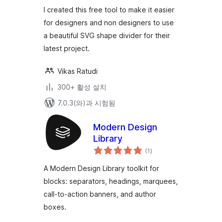
평
way
점
I created this free tool to make it easier
for designers and non designers to use
a beautiful SVG shape divider for their
latest project.
Vikas Ratudi
300+ 활성 설치
7.0.3(와)과 시험됨
Modern Design
Library
전
(1
)
체
평
점
A Modern Design Library toolkit for
blocks: separators, headings, marquees,
call-to-action banners, and author
boxes.