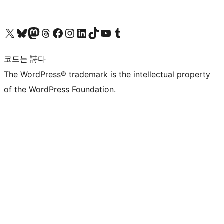
X(이전 트위터) 계정 방문하기
블루스카이 계정 방문하기
마스토돈 계정 방문하기
스레드 계정 방문하기
페이스북 페이지 방문하기
인스타그램 계정 방문하기
LinkedIn 계정 방문하기
틱톡 계정 방문하기
유튜브 채널 방문하기
텀블러 계정 방문하기
코드는 詩다
The WordPress® trademark is the intellectual property
of the WordPress Foundation.