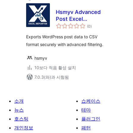
Hsmyv Advanced
Post Excel
전
Reporter
(0
)
체
평
점
Exports WordPress post data to CSV
format securely with advanced filtering.
hsmyv
10보다 적음 활성 설치
7.0.3(와)과 시험됨
소개
쇼케이스
뉴스
테마
호스팅
플러그인
개인정보
패턴