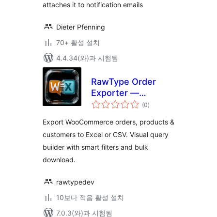
attaches it to notification emails
Dieter Pfenning
70+ 활성 설치
4.4.34(와)과 시험됨
RawType Order
Exporter —
전
Spreadsheet & CSV
(0
)
체
평
for WooCommerce
점
Export WooCommerce orders, products &
customers to Excel or CSV. Visual query
builder with smart filters and bulk
download.
rawtypedev
10보다 적음 활성 설치
7.0.3(와)과 시험됨