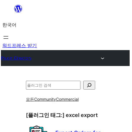
콘
텐
한국어
츠
로
바
워드프레스 받기
로
Plugin Directory
가
기
검
색
모든
Community
Commercial
[플러그인 태그:]
excel export