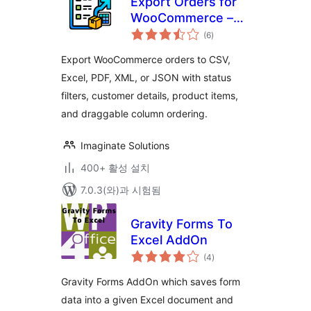
Export Orders for
WooCommerce –
전
CSV, Excel, XML,
(6
)
체
평
JSON & PDF Export
점
Export WooCommerce orders to CSV,
Excel, PDF, XML, or JSON with status
filters, customer details, product items,
and draggable column ordering.
Imaginate Solutions
400+ 활성 설치
7.0.3(와)과 시험됨
Gravity Forms To
Excel AddOn
전
(4
)
체
평
점
Gravity Forms AddOn which saves form
data into a given Excel document and