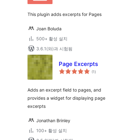
평
점
This plugin adds excerpts for Pages
Joan Boluda
500+ 활성 설치
3.6.1(와)과 시험됨
Page Excerpts
전
(1
)
체
평
점
Adds an excerpt field to pages, and
provides a widget for displaying page
excerpts
Jonathan Brinley
100+ 활성 설치