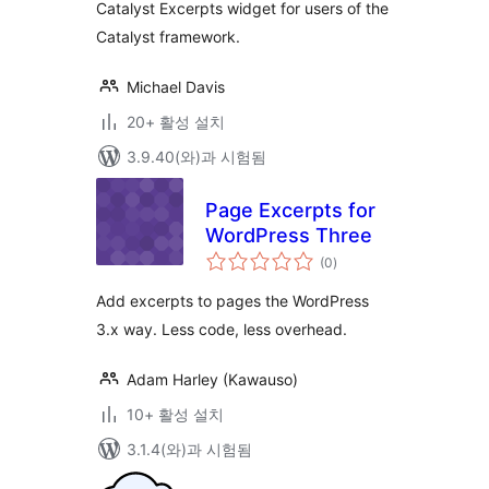
Catalyst Excerpts widget for users of the
Catalyst framework.
Michael Davis
20+ 활성 설치
3.9.40(와)과 시험됨
Page Excerpts for
WordPress Three
전
(0
)
체
평
점
Add excerpts to pages the WordPress
3.x way. Less code, less overhead.
Adam Harley (Kawauso)
10+ 활성 설치
3.1.4(와)과 시험됨