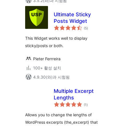
3.5.2(와)과 시험됨
Ultimate Sticky
Posts Widget
전
(5
)
체
평
점
This Widget works well to display
sticky/posts or both.
Pieter Ferrreira
100+ 활성 설치
4.9.30(와)과 시험됨
Multiple Excerpt
Lengths
전
(1
)
체
평
점
Allows you to change the lengths of
WordPress excerpts (the_excerpt) that