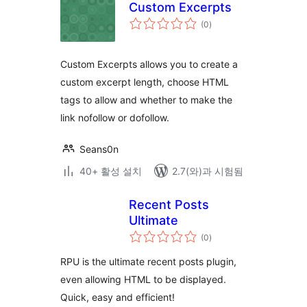
Custom Excerpts
전
(0
)
체
평
점
Custom Excerpts allows you to create a
custom excerpt length, choose HTML
tags to allow and whether to make the
link nofollow or dofollow.
Seans0n
40+ 활성 설치
2.7(와)과 시험됨
Recent Posts
Ultimate
전
(0
)
체
평
점
RPU is the ultimate recent posts plugin,
even allowing HTML to be displayed.
Quick, easy and efficient!