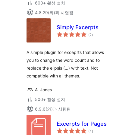
600+ 활성 설치
4.8.29(와)과 시험됨
Simply Excerpts
전
(2
)
체
평
점
A simple plugin for exceprts that allows
you to change the word count and to
replace the elipsis (…) with text. Not
compatible with all themes.
A. Jones
500+ 활성 설치
6.9.6(와)과 시험됨
Excerpts for Pages
전
(4
)
체