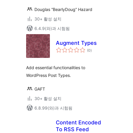
Douglas “BearlyDoug” Hazard
30+ 활성 설치
6.4.9(와)과 시험됨
Augment Types
전
(0
)
체
평
점
Add essential functionalities to
WordPress Post Types.
GAFT
30+ 활성 설치
6.8.99(와)과 시험됨
Content Encoded
To RSS Feed