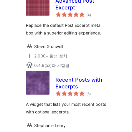
Advanced Post
Excerpt
전
(4
)
체
평
점
Replace the default Post Excerpt meta
box with a superior editing experience.
Steve Grunwell
2,000+ 활성 설치
6.4.9(와)과 시험됨
Recent Posts with
Excerpts
전
(5
)
체
평
점
A widget that lists your most recent posts
with optional excerpts.
Stephanie Leary