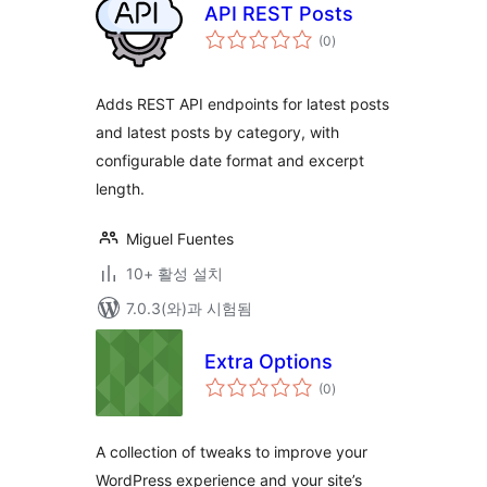
API REST Posts
전
(0
)
체
평
점
Adds REST API endpoints for latest posts
and latest posts by category, with
configurable date format and excerpt
length.
Miguel Fuentes
10+ 활성 설치
7.0.3(와)과 시험됨
Extra Options
전
(0
)
체
평
점
A collection of tweaks to improve your
WordPress experience and your site’s