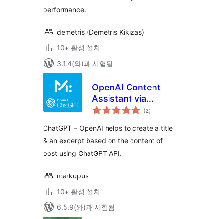
performance.
demetris (Demetris Kikizas)
10+ 활성 설치
3.1.4(와)과 시험됨
OpenAI Content
Assistant via
전
ChatGPT |
(2
)
체
평
Markupus
점
ChatGPT – OpenAI helps to create a title
& an excerpt based on the content of
post using ChatGPT API.
markupus
10+ 활성 설치
6.5.9(와)과 시험됨