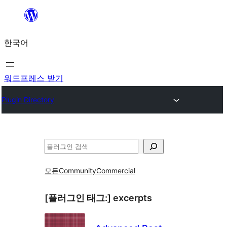
콘
텐
한국어
츠
로
바
워드프레스 받기
로
Plugin Directory
가
기
검
색
모든
Community
Commercial
[플러그인 태그:]
excerpts