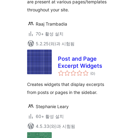
are present at various pages/templates
throughout your site.
Raaj Trambadia
70+ 활성 설치
5.2.25(와)과 시험됨
Post and Page
Excerpt Widgets
전
(0
)
체
평
점
Creates widgets that display excerpts
from posts or pages in the sidebar.
Stephanie Leary
60+ 활성 설치
4.5.33(와)과 시험됨