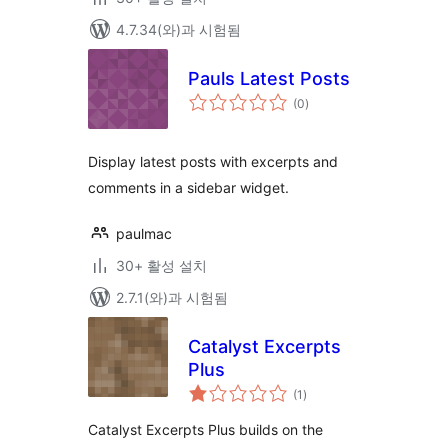
4.7.34(와)과 시험됨
Pauls Latest Posts
전
(0
)
체
평
점
Display latest posts with excerpts and
comments in a sidebar widget.
paulmac
30+ 활성 설치
2.7.1(와)과 시험됨
Catalyst Excerpts
Plus
전
(1
)
체
평
점
Catalyst Excerpts Plus builds on the