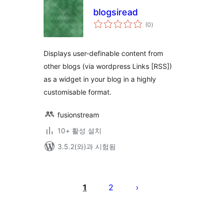
blogsiread
전
(0
)
체
평
점
Displays user-definable content from
other blogs (via wordpress Links [RSS])
as a widget in your blog in a highly
customisable format.
fusionstream
10+ 활성 설치
3.5.2(와)과 시험됨
글
페
1
2
이
지