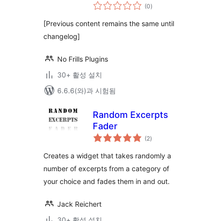
전
(0
)
체
평
점
[Previous content remains the same until
changelog]
No Frills Plugins
30+ 활성 설치
6.6.6(와)과 시험됨
Random Excerpts
Fader
전
(2
)
체
평
점
Creates a widget that takes randomly a
number of excerpts from a category of
your choice and fades them in and out.
Jack Reichert
30+ 활성 설치