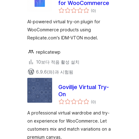
for WooCommerce
전
(0
)
체
평
점
AI-powered virtual try-on plugin for
WooCommerce products using
Replicate.com's IDM-VTON model.
replicatewp
10보다 적음 활성 설치
6.9.6(와)과 시험됨
Govillje Virtual Try-
On
전
(0
)
체
평
점
A professional virtual wardrobe and try-
on experience for WooCommerce. Let
customers mix and match variations on a
premium canvas.