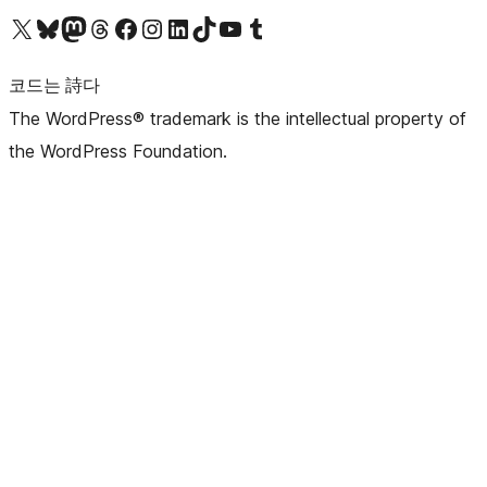
X(이전 트위터) 계정 방문하기
블루스카이 계정 방문하기
마스토돈 계정 방문하기
스레드 계정 방문하기
페이스북 페이지 방문하기
인스타그램 계정 방문하기
LinkedIn 계정 방문하기
틱톡 계정 방문하기
유튜브 채널 방문하기
텀블러 계정 방문하기
코드는 詩다
The WordPress® trademark is the intellectual property of
the WordPress Foundation.