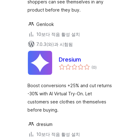
shoppers can see themselves in any
product before they buy.
Genlook
10보다 적음 활성 설치
7.0.3(와)과 시험됨
Dresium
전
(0
)
체
평
점
Boost conversions +25% and cut returns
-30% with AI Virtual Try-On. Let
customers see clothes on themselves
before buying.
dresium
10보다 적음 활성 설치