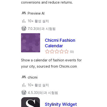
conversions and reduce returns.
Preview AI
10+ 활성 설치
7.0.3(와)과 시험됨
Chicmi Fashion
Calendar
전
(0
)
체
평
점
Show a calendar of fashion events for
your city, sourced from Chicmi.com
chicmi
10+ 활성 설치
4.5.33(와)과 시험됨
Stylinity Widget