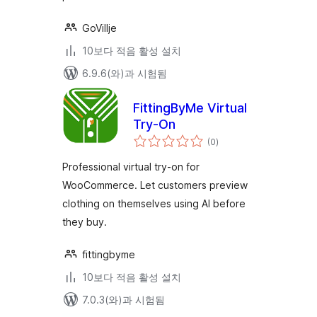
GoVillje
10보다 적음 활성 설치
6.9.6(와)과 시험됨
FittingByMe Virtual
Try-On
전
(0
)
체
평
점
Professional virtual try-on for
WooCommerce. Let customers preview
clothing on themselves using AI before
they buy.
fittingbyme
10보다 적음 활성 설치
7.0.3(와)과 시험됨