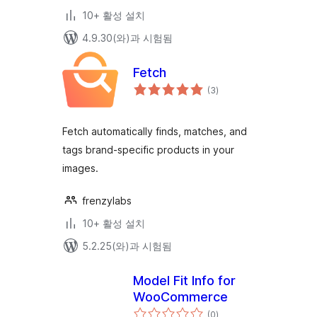
10+ 활성 설치
4.9.30(와)과 시험됨
Fetch
전
(3
)
체
평
점
Fetch automatically finds, matches, and
tags brand-specific products in your
images.
frenzylabs
10+ 활성 설치
5.2.25(와)과 시험됨
Model Fit Info for
WooCommerce
전
(0
)