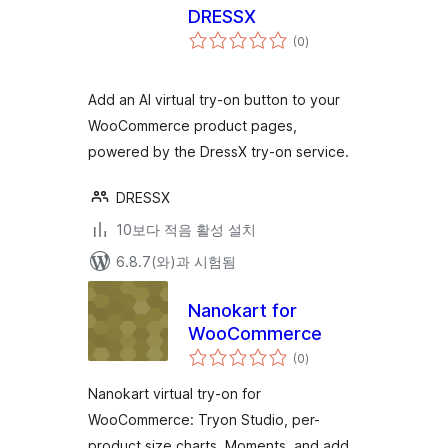
DRESSX
전
(0
)
체
평
점
Add an AI virtual try-on button to your
WooCommerce product pages,
powered by the DressX try-on service.
DRESSX
10보다 적음 활성 설치
6.8.7(와)과 시험됨
Nanokart for
WooCommerce
전
(0
)
체
평
점
Nanokart virtual try-on for
WooCommerce: Tryon Studio, per-
product size charts, Moments, and add