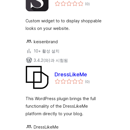
전
(0
)
체
평
점
Custom widget to to display shoppable
looks on your website.
keisenbrand
10+ 활성 설치
3.4.2(와)과 시험됨
DressLikeMe
전
(0
)
체
평
점
This WordPress plugin brings the full
functionality of the DressLikeMe
platform directly to your blog.
DressLikeMe