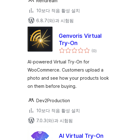
Rendream
10보다 적음 활성 설치
6.8.7(와)과 시험됨
Genvoris Virtual
Try-On
전
(0
)
체
평
점
AI-powered Virtual Try-On for
WooCommerce. Customers upload a
photo and see how your products look
on them before buying.
Dev2Production
10보다 적음 활성 설치
7.0.3(와)과 시험됨
AI Virtual Try-On