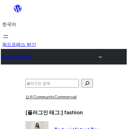
콘
텐
한국어
츠
로
바
워드프레스 받기
로
Plugin Directory
가
기
검
색
모든
Community
Commercial
[플러그인 태그:]
fashion