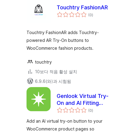
Touchtry FashionAR
전
(0
)
체
평
점
Touchtry FashionAR adds Touchtry-
powered AR Try-On buttons to
WooCommerce fashion products.
touchtry
10보다 적음 활성 설치
6.9.6(와)과 시험됨
Genlook Virtual Try-
On and AI Fitting
전
Room for
(0
)
체
평
WooCommerce
점
Add an AI virtual try-on button to your
WooCommerce product pages so