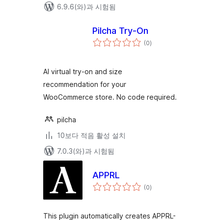
6.9.6(와)과 시험됨
Pilcha Try-On
전
(0
)
체
평
점
AI virtual try-on and size
recommendation for your
WooCommerce store. No code required.
pilcha
10보다 적음 활성 설치
7.0.3(와)과 시험됨
APPRL
전
(0
)
체
평
점
This plugin automatically creates APPRL-