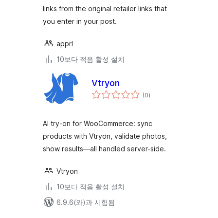
links from the original retailer links that
you enter in your post.
apprl
10보다 적음 활성 설치
Vtryon
전
(0
)
체
평
점
AI try-on for WooCommerce: sync
products with Vtryon, validate photos,
show results—all handled server-side.
Vtryon
10보다 적음 활성 설치
6.9.6(와)과 시험됨