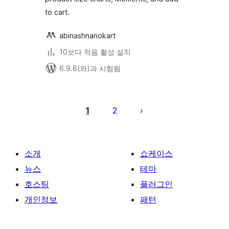
to cart.
abinashnanokart
10보다 적음 활성 설치
6.9.6(와)과 시험됨
글
페
1
2
이
지
매
소개
쇼케이스
김
뉴스
테마
호스팅
플러그인
개인정보
패턴