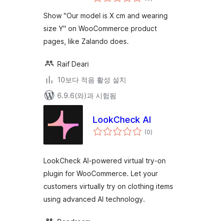
체
평
점
Show "Our model is X cm and wearing
size Y" on WooCommerce product
pages, like Zalando does.
Raif Deari
10보다 적음 활성 설치
6.9.6(와)과 시험됨
LookCheck AI
전
(0
)
체
평
점
LookCheck AI-powered virtual try-on
plugin for WooCommerce. Let your
customers virtually try on clothing items
using advanced AI technology.