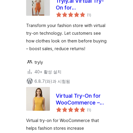
Tryly.ai Virtual Try-
On for
전
WooCommerce
(1
)
체
평
점
Transform your fashion store with virtual
try-on technology. Let customers see
how clothes look on them before buying
– boost sales, reduce returns!
tryly
40+ 활성 설치
6.8.7(와)과 시험됨
Virtual Try-On for
WooCommerce –
전
Preview AI
(1
)
체
평
점
Virtual try-on for WooCommerce that
helps fashion stores increase