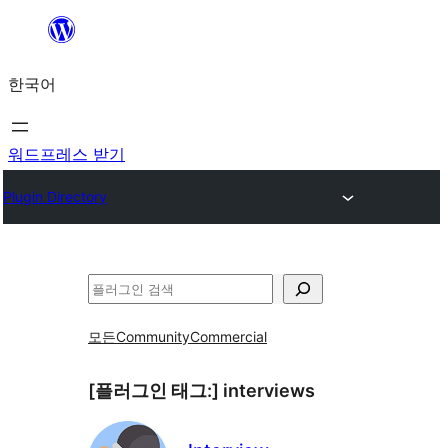
콘
텐
한국어
츠
로
바
워드프레스 받기
로
Plugin Directory
가
기
검
색
모든
Community
Commercial
[플러그인 태그:]
interviews