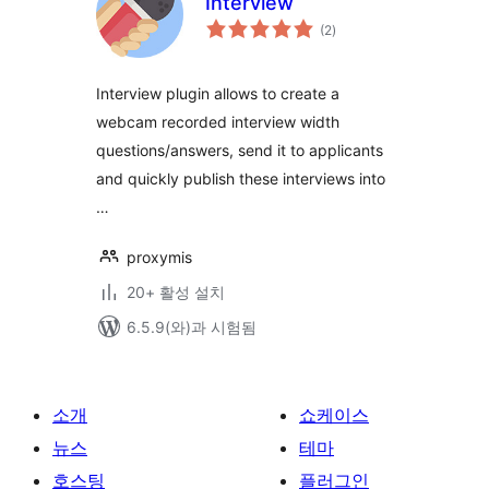
Interview
전
(2
)
체
평
점
Interview plugin allows to create a
webcam recorded interview width
questions/answers, send it to applicants
and quickly publish these interviews into
…
proxymis
20+ 활성 설치
6.5.9(와)과 시험됨
소개
쇼케이스
뉴스
테마
호스팅
플러그인