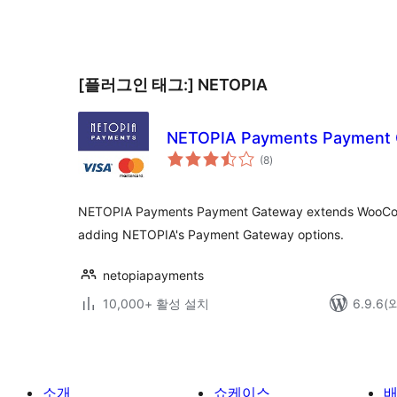
색
[플러그인 태그:]
NETOPIA
NETOPIA Payments Payment
전
(8
)
체
평
점
NETOPIA Payments Payment Gateway extends WooCo
adding NETOPIA's Payment Gateway options.
netopiapayments
10,000+ 활성 설치
6.9.6
소개
쇼케이스