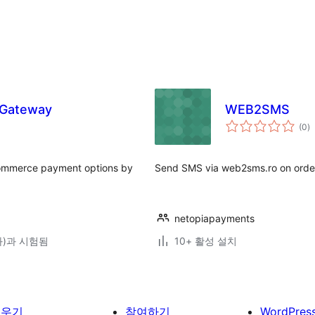
 Gateway
WEB2SMS
전
(0
)
체
평
점
mmerce payment options by
Send SMS via web2sms.ro on order
netopiapayments
(와)과 시험됨
10+ 활성 설치
배우기
참여하기
WordPres