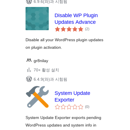
6.9.6(와)과 시험됨
Disable WP Plugin
Updates Advance
전
(2
)
체
평
점
Disable all your WordPress plugin updates
on plugin activation.
gr8nilay
70+ 활성 설치
6.4.9(와)과 시험됨
System Update
Exporter
전
(0
)
체
평
점
System Update Exporter exports pending
WordPress updates and system info in