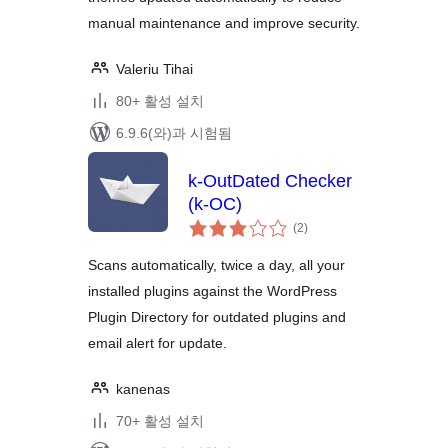
manual maintenance and improve security.
Valeriu Tihai
80+ 활성 설치
6.9.6(와)과 시험됨
k-OutDated Checker
(k-OC)
전
(2
)
체
평
점
Scans automatically, twice a day, all your
installed plugins against the WordPress
Plugin Directory for outdated plugins and
email alert for update.
kanenas
70+ 활성 설치