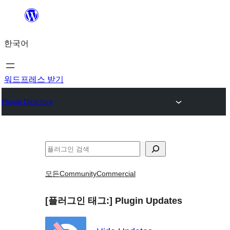
콘
텐
한국어
츠
로
바
워드프레스 받기
로
Plugin Directory
가
기
검
색
모든
Community
Commercial
[플러그인 태그:]
Plugin Updates