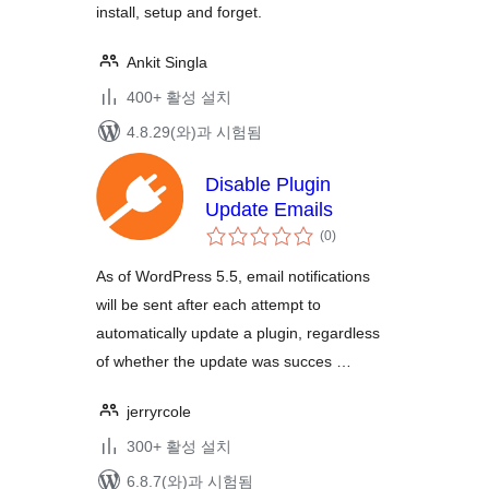
install, setup and forget.
Ankit Singla
400+ 활성 설치
4.8.29(와)과 시험됨
Disable Plugin
Update Emails
전
(0
)
체
평
점
As of WordPress 5.5, email notifications
will be sent after each attempt to
automatically update a plugin, regardless
of whether the update was succes …
jerryrcole
300+ 활성 설치
6.8.7(와)과 시험됨