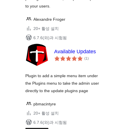
to your users.
Alexandre Froger
20+ 활성 설치
6.7.6(와)과 시험됨
Available Updates
전
(1
)
체
평
점
Plugin to add a simple menu item under
the Plugins menu to take the admin user
directly to the update plugins page
pbmacintyre
20+ 활성 설치
6.7.6(와)과 시험됨