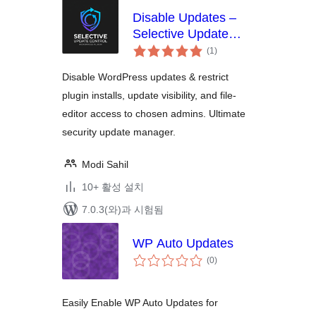
Disable Updates –
Selective Update
전
Control
(1
)
체
평
점
Disable WordPress updates & restrict
plugin installs, update visibility, and file-
editor access to chosen admins. Ultimate
security update manager.
Modi Sahil
10+ 활성 설치
7.0.3(와)과 시험됨
WP Auto Updates
전
(0
)
체
평
점
Easily Enable WP Auto Updates for