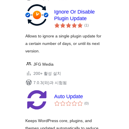
Ignore Or Disable
Plugin Update
전
(1
)
체
평
점
Allows to ignore a single plugin update for
a certain number of days, or until its next
version.
JFG Media
200+ 활성 설치
7.0.3(와)과 시험됨
Auto Update
전
(0
)
체
평
점
Keeps WordPress core, plugins, and
themes updated automatically to reduce