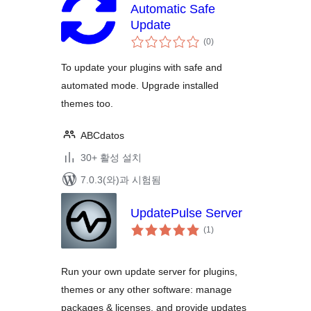
Automatic Safe
Update
전
(0
)
체
평
점
To update your plugins with safe and
automated mode. Upgrade installed
themes too.
ABCdatos
30+ 활성 설치
7.0.3(와)과 시험됨
UpdatePulse Server
전
(1
)
체
평
점
Run your own update server for plugins,
themes or any other software: manage
packages & licenses, and provide updates