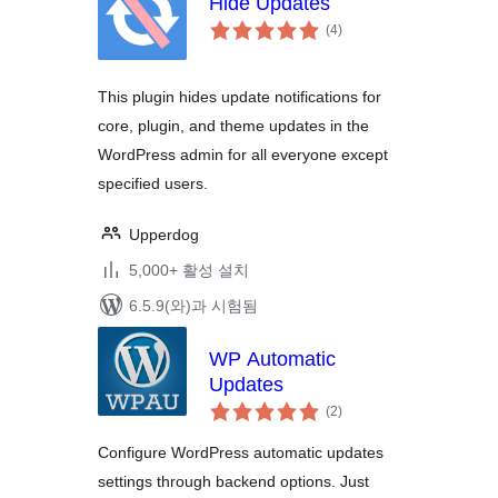
Hide Updates
전
(4
)
체
평
점
This plugin hides update notifications for
core, plugin, and theme updates in the
WordPress admin for all everyone except
specified users.
Upperdog
5,000+ 활성 설치
6.5.9(와)과 시험됨
WP Automatic
Updates
전
(2
)
체
평
점
Configure WordPress automatic updates
settings through backend options. Just