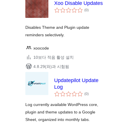
Xoo Disable Updates
전
(0
)
체
평
점
Disables Theme and Plugin update
reminders selectively.
xoocode
10보다 적음 활성 설치
4.8.29(와)과 시험됨
Updatepilot Update
Log
전
(0
)
체
평
점
Log currently available WordPress core,
plugin and theme updates to a Google
Sheet, organized into monthly tabs.