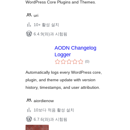
WordPress Core Plugins and Themes.
uri
10+ 활성 설치
6.4.9(와)과 시험됨
AODN Changelog
Logger
전
(0
)
체
평
점
Automatically logs every WordPress core,
plugin, and theme update with version
history, timestamps, and user attribution.
aiordienow
10보다 적음 활성 설치
6.7.6(와)과 시험됨