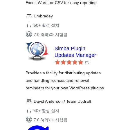
Excel, Word, or CSV for easy reporting.
Umbradev
60+ 활성 설치
7.0.3(와)과 시험됨
Simba Plugin
Updates Manager
전
(5
)
체
평
점
Provides a facility for distributing updates
and handling licences and renewal
reminders for your own WordPress plugins
David Anderson / Team Updraft
40+ 활성 설치
7.0.3(와)과 시험됨