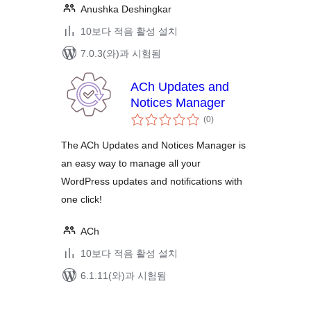
Anushka Deshingkar
10보다 적음 활성 설치
7.0.3(와)과 시험됨
ACh Updates and
Notices Manager
전
(0
)
체
평
점
The ACh Updates and Notices Manager is
an easy way to manage all your
WordPress updates and notifications with
one click!
ACh
10보다 적음 활성 설치
6.1.11(와)과 시험됨