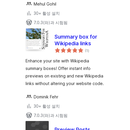
Mehul Gohil
30+ 활성 설치
7.0.3(와)과 시험됨
Summary box for
Wikipedia links
전
(1
)
체
평
점
Enhance your site with Wikipedia
summary boxes! Offer instant info
previews on existing and new Wikipedia
links without altering your website code.
Dominik Fehr
30+ 활성 설치
7.0.3(와)과 시험됨
Preview Posts