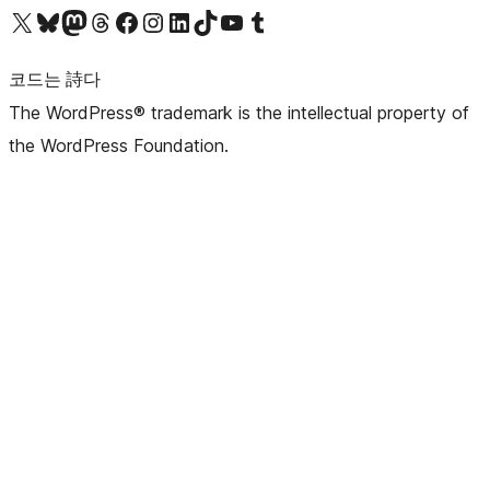
X(이전 트위터) 계정 방문하기
블루스카이 계정 방문하기
마스토돈 계정 방문하기
스레드 계정 방문하기
페이스북 페이지 방문하기
인스타그램 계정 방문하기
LinkedIn 계정 방문하기
틱톡 계정 방문하기
유튜브 채널 방문하기
텀블러 계정 방문하기
코드는 詩다
The WordPress® trademark is the intellectual property of
the WordPress Foundation.