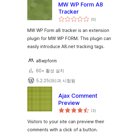
MW WP Form A8
Tracker
전
(0
)
체
평
점
MW WP Form a8 tracker is an extension
plugin for MW WP FORM. This plugin can
easily introduce A8.net tracking tags.
a8wpform
60+ 활성 설치
5.2.25(와)과 시험됨
Ajax Comment
Preview
전
(3
)
체
평
점
Visitors to your site can preview their
comments with a click of a button.