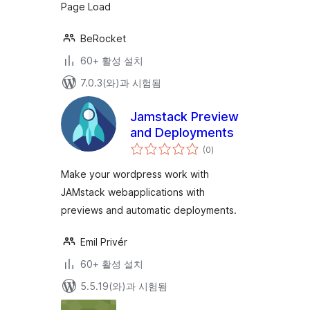
Page Load
BeRocket
60+ 활성 설치
7.0.3(와)과 시험됨
Jamstack Preview
and Deployments
전
(0
)
체
평
점
Make your wordpress work with
JAMstack webapplications with
previews and automatic deployments.
Emil Privér
60+ 활성 설치
5.5.19(와)과 시험됨