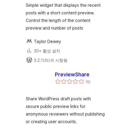
Simple widget that displays the recent
posts with a short content preview.
Control the length of the content
preview and number of posts
Taylor Dewey
30+ 활성 설치
3.2.1(와)과 시험됨
PreviewShare
전
(0
)
체
평
점
Share WordPress draft posts with
secure public preview links for
anonymous reviewers without publishing
or creating user accounts.