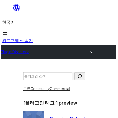
콘
텐
한국어
츠
로
바
워드프레스 받기
로
Plugin Directory
가
기
검
색
모든
Community
Commercial
[플러그인 태그:]
preview