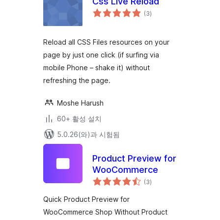
Css Live Reload
전
(3
)
체
평
점
Reload all CSS Files resources on your
page by just one click (if surfing via
mobile Phone – shake it) without
refreshing the page.
Moshe Harush
60+ 활성 설치
5.0.26(와)과 시험됨
Product Preview for
WooCommerce
전
(3
)
체
평
점
Quick Product Preview for
WooCommerce Shop Without Product