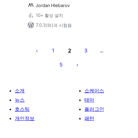
Jordan Hlebarov
10+ 활성 설치
7.0.3(와)과 시험됨
글
페
1
2
3
…
이
5
지
매
김
소개
쇼케이스
뉴스
테마
호스팅
플러그인
개인정보
패턴