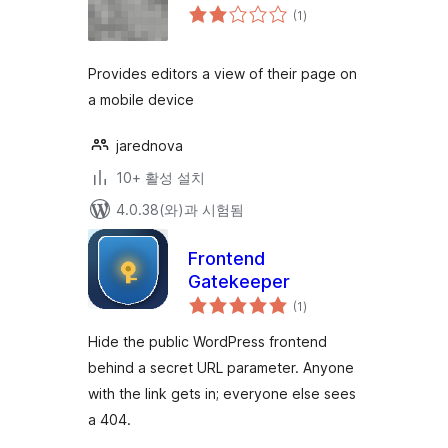
전
(1
)
체
평
점
Provides editors a view of their page on
a mobile device
jarednova
10+ 활성 설치
4.0.38(와)과 시험됨
Frontend
Gatekeeper
전
(1
)
체
평
점
Hide the public WordPress frontend
behind a secret URL parameter. Anyone
with the link gets in; everyone else sees
a 404.