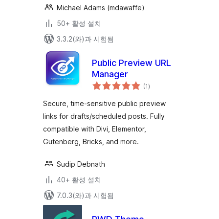
Michael Adams (mdawaffe)
50+ 활성 설치
3.3.2(와)과 시험됨
Public Preview URL
Manager
전
(1
)
체
평
점
Secure, time-sensitive public preview
links for drafts/scheduled posts. Fully
compatible with Divi, Elementor,
Gutenberg, Bricks, and more.
Sudip Debnath
40+ 활성 설치
7.0.3(와)과 시험됨