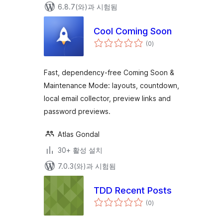
6.8.7(와)과 시험됨
Cool Coming Soon
전
(0
)
체
평
점
Fast, dependency-free Coming Soon &
Maintenance Mode: layouts, countdown,
local email collector, preview links and
password previews.
Atlas Gondal
30+ 활성 설치
7.0.3(와)과 시험됨
TDD Recent Posts
전
(0
)
체
평
점