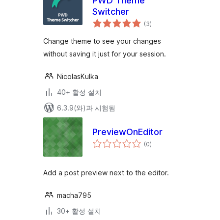
PWD Theme
Switcher
전
(3
)
체
평
점
Change theme to see your changes
without saving it just for your session.
NicolasKulka
40+ 활성 설치
6.3.9(와)과 시험됨
PreviewOnEditor
전
(0
)
체
평
점
Add a post preview next to the editor.
macha795
30+ 활성 설치