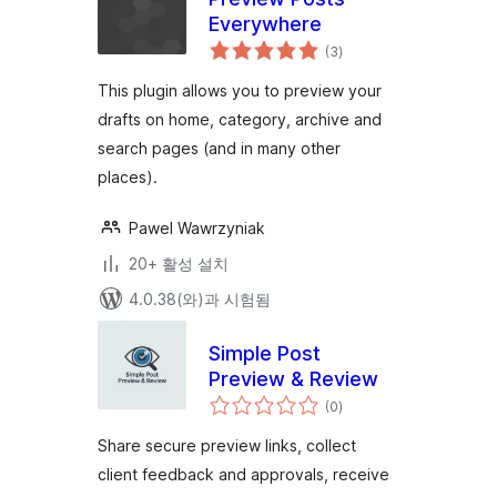
Everywhere
전
(3
)
체
평
점
This plugin allows you to preview your
drafts on home, category, archive and
search pages (and in many other
places).
Pawel Wawrzyniak
20+ 활성 설치
4.0.38(와)과 시험됨
Simple Post
Preview & Review
전
(0
)
체
평
점
Share secure preview links, collect
client feedback and approvals, receive