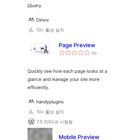
jQuery.
Dimox
10+ 활성 설치
Page Preview
전
(0
)
체
평
점
Quickly see how each page looks at a
glance and manage your site more
efficiently.
handyplugins
10+ 활성 설치
7.0.3(와)과 시험됨
Mobile Preview