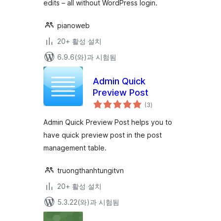
edits – all without WordPress login.
pianoweb
20+ 활성 설치
6.9.6(와)과 시험됨
Admin Quick
Preview Post
전
(3
)
체
평
점
Admin Quick Preview Post helps you to
have quick preview post in the post
management table.
truongthanhtungitvn
20+ 활성 설치
5.3.22(와)과 시험됨