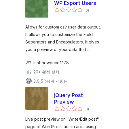
WP Export Users
전
(0
)
체
평
점
Allows for custom csv user data output.
It allows you to customize the Field
Separators and Encapsulators. It gives
you a preview of your data that …
matthewprice1178
20+ 활성 설치
3.0.5(와)과 시험됨
jQuery Post
Preview
전
(0
)
체
평
점
Live post preview on "Write/Edit post"
page of WordPress admin area using