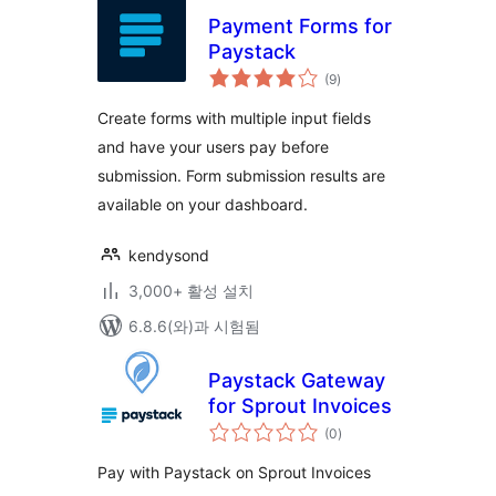
Payment Forms for
Paystack
전
(9
)
체
평
점
Create forms with multiple input fields
and have your users pay before
submission. Form submission results are
available on your dashboard.
kendysond
3,000+ 활성 설치
6.8.6(와)과 시험됨
Paystack Gateway
for Sprout Invoices
전
(0
)
체
평
점
Pay with Paystack on Sprout Invoices