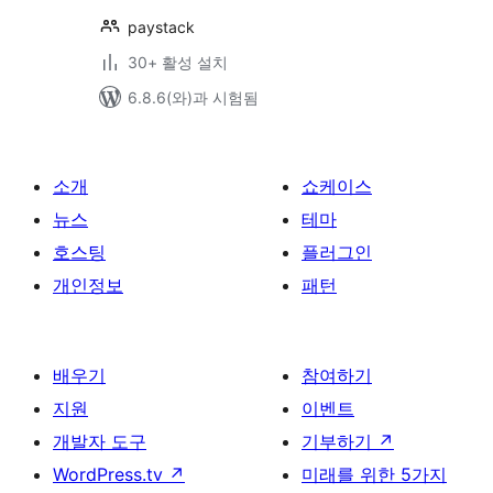
paystack
30+ 활성 설치
6.8.6(와)과 시험됨
소개
쇼케이스
뉴스
테마
호스팅
플러그인
개인정보
패턴
배우기
참여하기
지원
이벤트
개발자 도구
기부하기
↗
WordPress.tv
↗
미래를 위한 5가지