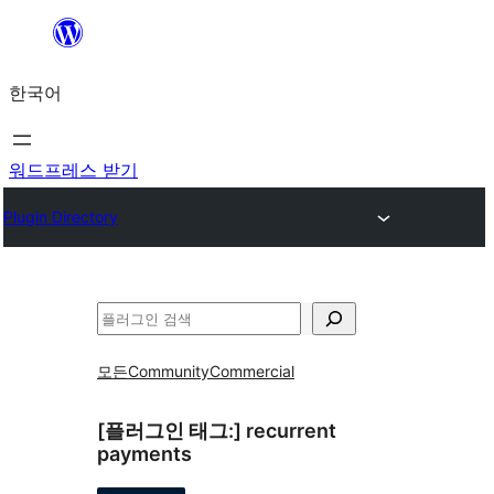
콘
텐
한국어
츠
로
바
워드프레스 받기
로
Plugin Directory
가
기
검
색
모든
Community
Commercial
[플러그인 태그:]
recurrent
payments