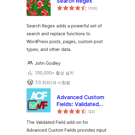
Search Regex
전
(100
)
체
평
점
Search Regex adds a powerful set of
search and replace functions to
WordPress posts, pages, custom post
types, and other data.
John Godley
100,000+ 활성 설치
7.0.3(와)과 시험됨
Advanced Custom
Fields: Validated
전
Field
(22
)
체
평
점
The Validated Field add-on for
Advanced Custom Fields provides input