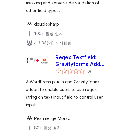
masking and server-side validation of
other field types.
doublesharp
100+ 활성 설치
4.3.34(와)과 시험됨
Regex Textfield:
Gravityforms Add-
전
on
(0
)
체
평
점
A WordPress plugin and GravityForms
addon to enable users to use regex
string on text input field to control user
input.
Peshmerge Morad
80+ 활성 설치