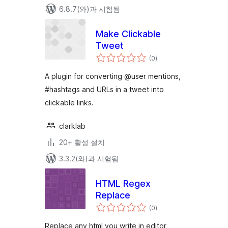
6.8.7(와)과 시험됨
Make Clickable
Tweet
전
(0
)
체
평
점
A plugin for converting @user mentions,
#hashtags and URLs in a tweet into
clickable links.
clarklab
20+ 활성 설치
3.3.2(와)과 시험됨
HTML Regex
Replace
전
(0
)
체
평
점
Replace any html you write in editor