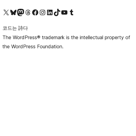
X(이전 트위터) 계정 방문하기
블루스카이 계정 방문하기
마스토돈 계정 방문하기
스레드 계정 방문하기
페이스북 페이지 방문하기
인스타그램 계정 방문하기
LinkedIn 계정 방문하기
틱톡 계정 방문하기
유튜브 채널 방문하기
텀블러 계정 방문하기
코드는 詩다
The WordPress® trademark is the intellectual property of
the WordPress Foundation.