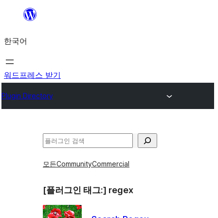
콘
텐
한국어
츠
로
바
워드프레스 받기
로
Plugin Directory
가
기
검
색
모든
Community
Commercial
[플러그인 태그:]
regex