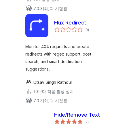
7.0.3(와)과 시험됨
Flux Redirect
전
(0
)
체
평
점
Monitor 404 requests and create
redirects with regex support, post
search, and smart destination
suggestions.
Utsav Singh Rathour
10보다 적음 활성 설치
7.0.3(와)과 시험됨
Hide/Remove Text
전
(2
)
체
평