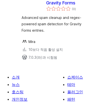
Gravity Forms
전
(0
)
체
평
점
Advanced spam cleanup and regex-
powered spam detection for Gravity
Forms entries.
Mira
10보다 적음 활성 설치
7.0.3(와)과 시험됨
소개
쇼케이스
뉴스
테마
호스팅
플러그인
개인정보
패턴