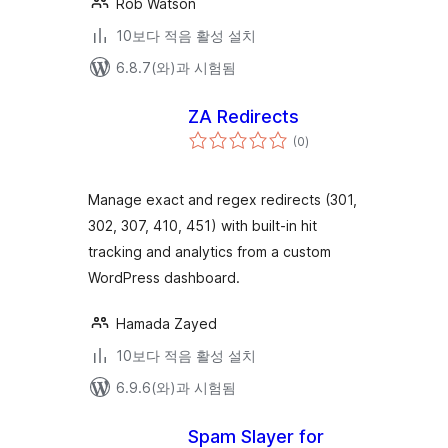
Rob Watson
10보다 적음 활성 설치
6.8.7(와)과 시험됨
ZA Redirects
전
(0
)
체
평
점
Manage exact and regex redirects (301,
302, 307, 410, 451) with built-in hit
tracking and analytics from a custom
WordPress dashboard.
Hamada Zayed
10보다 적음 활성 설치
6.9.6(와)과 시험됨
Spam Slayer for