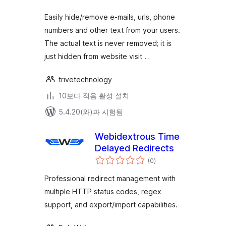
점
Easily hide/remove e-mails, urls, phone
numbers and other text from your users.
The actual text is never removed; it is
just hidden from website visit …
trivetechnology
10보다 적음 활성 설치
5.4.20(와)과 시험됨
Webidextrous Time
Delayed Redirects
전
(0
)
체
평
점
Professional redirect management with
multiple HTTP status codes, regex
support, and export/import capabilities.