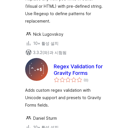
(Visual or HTML) with pre-defined string.
Use Regexp to define patterns for
replacement.
Nick Lugovskoy
10+ 활성 설치
3.3.2(와)과 시험됨
Regex Validation for
Gravity Forms
전
(0
)
체
평
점
Adds custom regex validation with
Unicode support and presets to Gravity
Forms fields.
Daniel Sturm
10+ 활성 설치