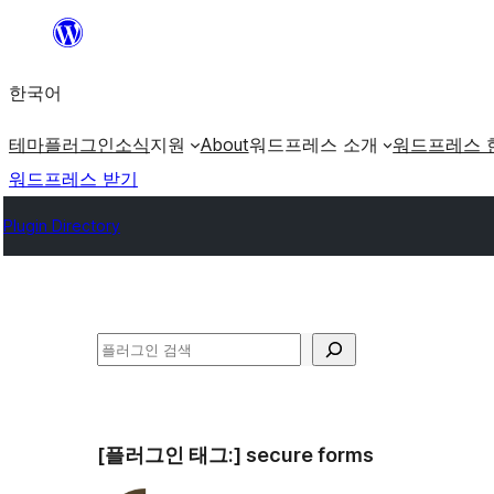
콘
텐
한국어
츠
로
테마
플러그인
소식
지원
About
워드프레스 소개
워드프레스 
바
워드프레스 받기
로
Plugin Directory
가
기
검
색
[플러그인 태그:]
secure forms