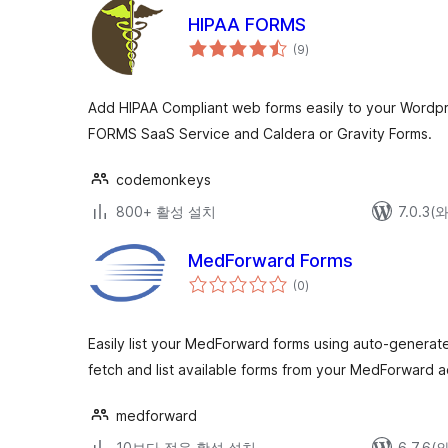
HIPAA FORMS
전
(9
)
체
평
점
Add HIPAA Compliant web forms easily to your Wordpr
FORMS SaaS Service and Caldera or Gravity Forms.
codemonkeys
800+ 활성 설치
7.0.3
MedForward Forms
전
(0
)
체
평
점
Easily list your MedForward forms using auto-generat
fetch and list available forms from your MedForward 
medforward
10보다 적음 활성 설치
6.7.6