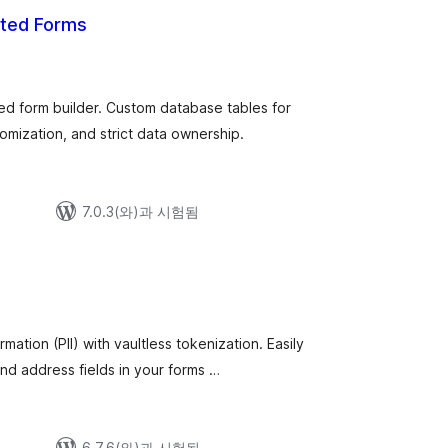
cted Forms
ed form builder. Custom database tables for
mization, and strict data ownership.
7.0.3(와)과 시험됨
mation (PII) with vaultless tokenization. Easily
nd address fields in your forms …
6.7.6(와)과 시험됨