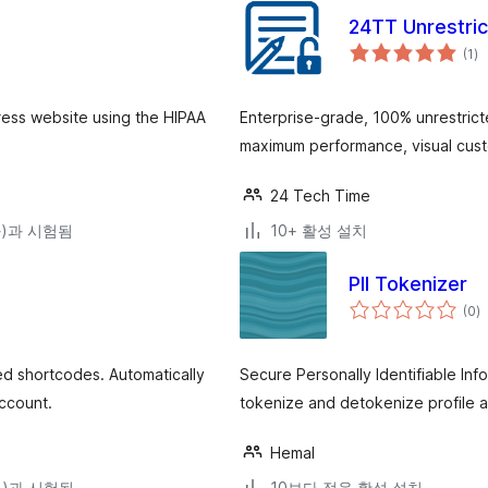
24TT Unrestri
전
(1
)
체
평
점
ess website using the HIPAA
Enterprise-grade, 100% unrestrict
maximum performance, visual custo
24 Tech Time
(와)과 시험됨
10+ 활성 설치
PII Tokenizer
전
(0
)
체
평
점
ed shortcodes. Automatically
Secure Personally Identifiable Infor
account.
tokenize and detokenize profile a
Hemal
(와)과 시험됨
10보다 적음 활성 설치