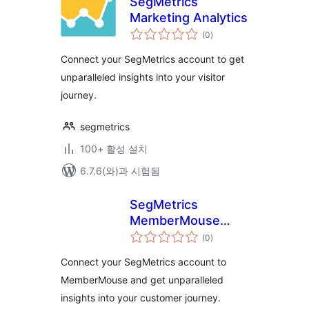
SegMetrics
Marketing Analytics
전
(0
)
체
평
점
Connect your SegMetrics account to get
unparalleled insights into your visitor
journey.
segmetrics
100+ 활성 설치
6.7.6(와)과 시험됨
SegMetrics
MemberMouse
전
Add-On
(0
)
체
평
점
Connect your SegMetrics account to
MemberMouse and get unparalleled
insights into your customer journey.