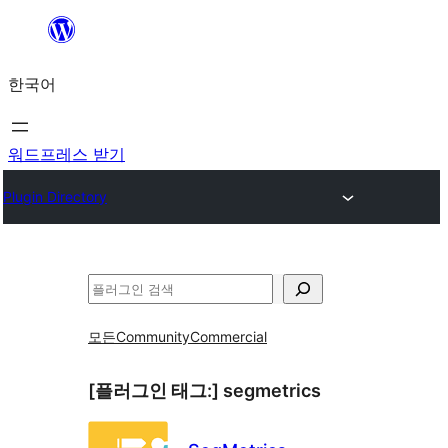
콘
텐
한국어
츠
로
바
워드프레스 받기
로
Plugin Directory
가
기
검
색
모든
Community
Commercial
[플러그인 태그:]
segmetrics