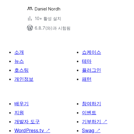
Daniel Nordh
10+ 활성 설치
6.8.7(와)과 시험됨
소개
쇼케이스
뉴스
테마
호스팅
플러그인
개인정보
패턴
배우기
참여하기
지원
이벤트
개발자 도구
기부하기
↗
WordPress.tv
↗
Swag
↗