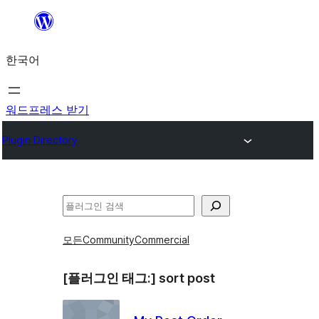
콘
텐
한국어
츠
로
바
워드프레스 받기
로
Plugin Directory
가
기
검
색
모든
Community
Commercial
[플러그인 태그:]
sort post