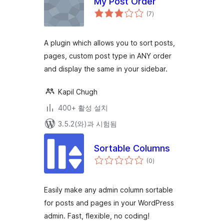
My Post Order
전
(7
)
체
평
점
A plugin which allows you to sort posts,
pages, custom post type in ANY order
and display the same in your sidebar.
Kapil Chugh
400+ 활성 설치
3.5.2(와)과 시험됨
Sortable Columns
전
(0
)
체
평
점
Easily make any admin column sortable
for posts and pages in your WordPress
admin. Fast, flexible, no coding!