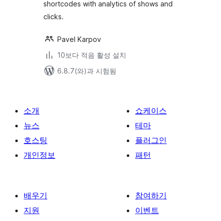
shortcodes with analytics of shows and
clicks.
Pavel Karpov
10보다 적음 활성 설치
6.8.7(와)과 시험됨
소개
쇼케이스
뉴스
테마
호스팅
플러그인
개인정보
패턴
배우기
참여하기
지원
이벤트