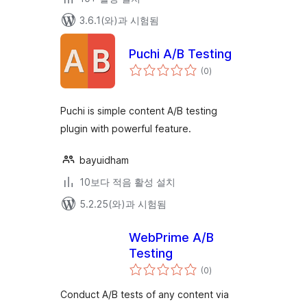
3.6.1(와)과 시험됨
Puchi A/B Testing
전
(0
)
체
평
점
Puchi is simple content A/B testing
plugin with powerful feature.
bayuidham
10보다 적음 활성 설치
5.2.25(와)과 시험됨
WebPrime A/B
Testing
전
(0
)
체
평
점
Conduct A/B tests of any content via