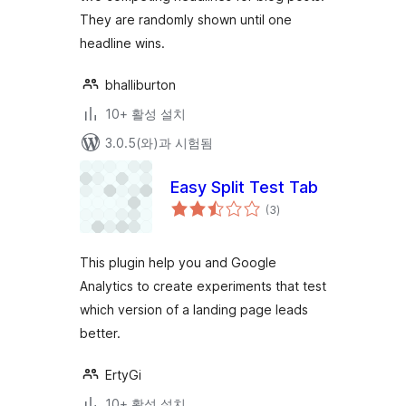
They are randomly shown until one
headline wins.
bhalliburton
10+ 활성 설치
3.0.5(와)과 시험됨
Easy Split Test Tab
전
(3
)
체
평
점
This plugin help you and Google
Analytics to create experiments that test
which version of a landing page leads
better.
ErtyGi
10+ 활성 설치