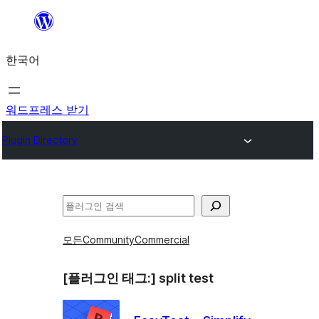
콘
텐
한국어
츠
로
바
워드프레스 받기
로
Plugin Directory
가
기
검
색
모든
Community
Commercial
[플러그인 태그:]
split test