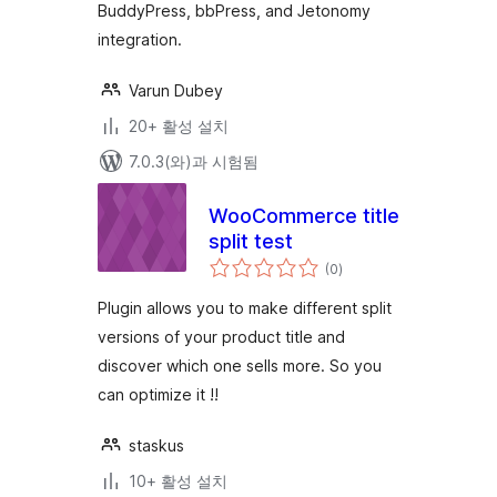
BuddyPress, bbPress, and Jetonomy
integration.
Varun Dubey
20+ 활성 설치
7.0.3(와)과 시험됨
WooCommerce title
split test
전
(0
)
체
평
점
Plugin allows you to make different split
versions of your product title and
discover which one sells more. So you
can optimize it !!
staskus
10+ 활성 설치