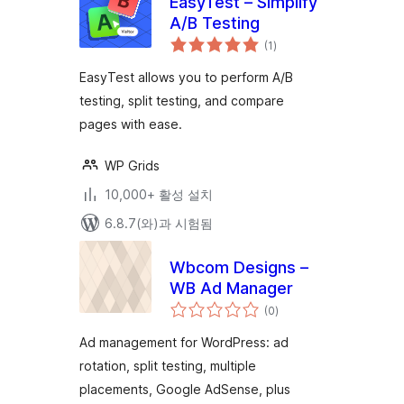
EasyTest – Simplify
A/B Testing
전
(1
)
체
평
점
EasyTest allows you to perform A/B
testing, split testing, and compare
pages with ease.
WP Grids
10,000+ 활성 설치
6.8.7(와)과 시험됨
Wbcom Designs –
WB Ad Manager
전
(0
)
체
평
점
Ad management for WordPress: ad
rotation, split testing, multiple
placements, Google AdSense, plus