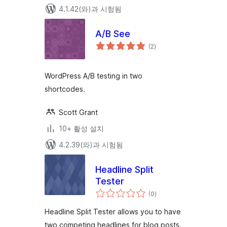
4.1.42(와)과 시험됨
A/B See
전
(2
)
체
평
점
WordPress A/B testing in two
shortcodes.
Scott Grant
10+ 활성 설치
4.2.39(와)과 시험됨
Headline Split
Tester
전
(0
)
체
평
점
Headline Split Tester allows you to have
two competing headlines for blog posts.