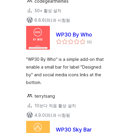
codegearthemes
50+ 활성 설치
6.6.6(와)과 시험됨
WP30 By Who
전
(0
)
체
평
점
"WP30 By Who" is a simple add-on that
enable a small bar for label "Designed
by" and social media icons links at the
bottom.
terrytsang
10보다 적음 활성 설치
4.9.0(와)과 시험됨
WP30 Sky Bar