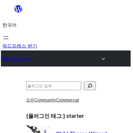
콘
텐
한국어
츠
로
바
워드프레스 받기
로
Plugin Directory
가
기
검
색
모든
Community
Commercial
[플러그인 태그:]
starter