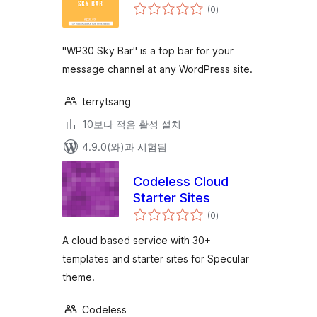
전
(0
)
체
평
점
"WP30 Sky Bar" is a top bar for your
message channel at any WordPress site.
terrytsang
10보다 적음 활성 설치
4.9.0(와)과 시험됨
Codeless Cloud
Starter Sites
전
(0
)
체
평
점
A cloud based service with 30+
templates and starter sites for Specular
theme.
Codeless