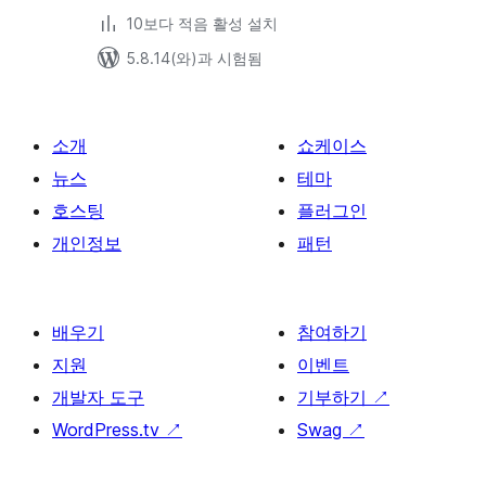
10보다 적음 활성 설치
5.8.14(와)과 시험됨
소개
쇼케이스
뉴스
테마
호스팅
플러그인
개인정보
패턴
배우기
참여하기
지원
이벤트
개발자 도구
기부하기
↗
WordPress.tv
↗
Swag
↗