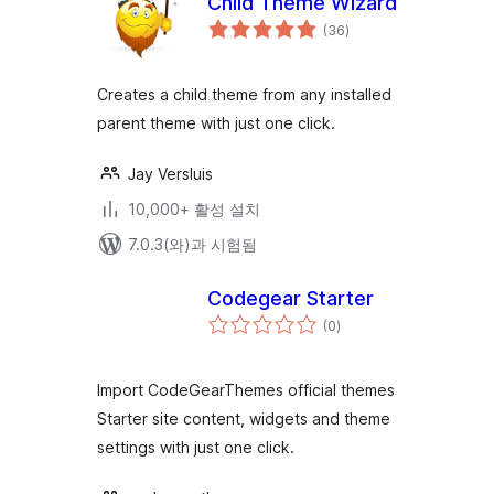
Child Theme Wizard
전
(36
)
체
평
점
Creates a child theme from any installed
parent theme with just one click.
Jay Versluis
10,000+ 활성 설치
7.0.3(와)과 시험됨
Codegear Starter
전
(0
)
체
평
점
Import CodeGearThemes official themes
Starter site content, widgets and theme
settings with just one click.