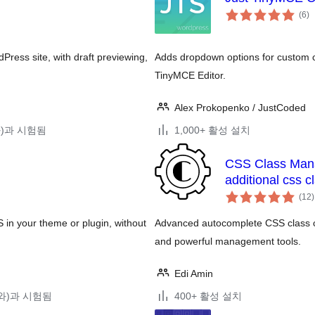
전
(6
)
체
평
점
ress site, with draft previewing,
Adds dropdown options for custom c
TinyMCE Editor.
Alex Prokopenko / JustCoded
(와)과 시험됨
1,000+ 활성 설치
CSS Class Mana
additional css c
(12
)
in your theme or plugin, without
Advanced autocomplete CSS class cont
and powerful management tools.
Edi Amin
5(와)과 시험됨
400+ 활성 설치