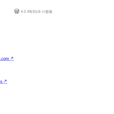
4.2.39(와)과 시험됨
s.com
↗
↗
ss
↗