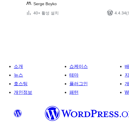
Serge Boyko
40+ 활성 설치
4.4.3
글
페
이
지
매
소개
쇼케이스
김
뉴스
테마
호스팅
플러그인
개
개인정보
패턴
W