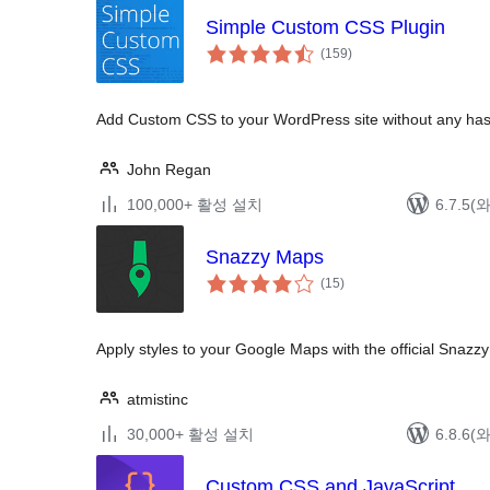
Simple Custom CSS Plugin
전
(159
)
체
평
점
Add Custom CSS to your WordPress site without any has
John Regan
100,000+ 활성 설치
6.7.5
Snazzy Maps
전
(15
)
체
평
점
Apply styles to your Google Maps with the official Snaz
atmistinc
30,000+ 활성 설치
6.8.6
Custom CSS and JavaScript