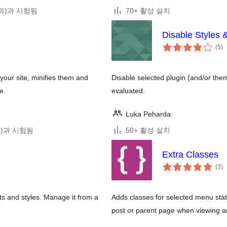
4(와)과 시험됨
70+ 활성 설치
Disable Styles &
전
(5
)
체
평
점
your site, minifies them and
Disable selected plugin (and/or them
e.
evaluated.
Luka Peharda
(와)과 시험됨
50+ 활성 설치
Extra Classes
전
(3
)
체
평
점
ts and styles. Manage it from a
Adds classes for selected menu stat
post or parent page when viewing 