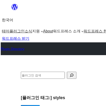
콘
텐
한국어
츠
로
테마
플러그인
소식
지원
About
워드프레스 소개
워드프레스 
바
워드프레스 받기
로
Plugin Directory
가
기
검
색
[플러그인 태그:]
styles