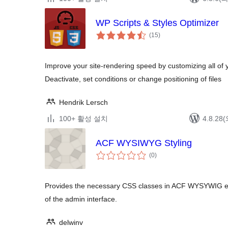
WP Scripts & Styles Optimizer
전
(15
)
체
평
점
Improve your site-rendering speed by customizing all of 
Deactivate, set conditions or change positioning of files
Hendrik Lersch
100+ 활성 설치
4.8.2
ACF WYSIWYG Styling
전
(0
)
체
평
점
Provides the necessary CSS classes in ACF WYSYWIG edit
of the admin interface.
delwinv