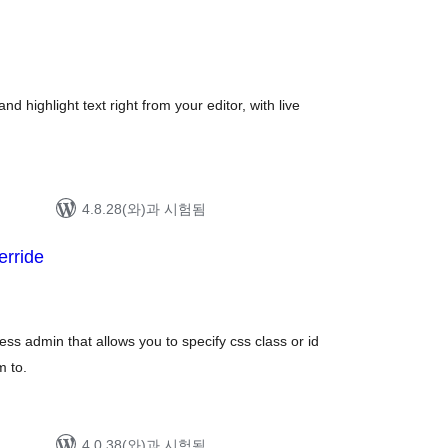
and highlight text right from your editor, with live
4.8.28(와)과 시험됨
rride
ss admin that allows you to specify css class or id
m to.
4.0.38(와)과 시험됨