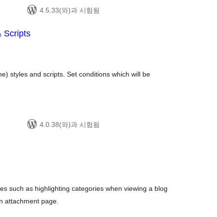
4.5.33(와)과 시험됨
 Scripts
e) styles and scripts. Set conditions which will be
4.0.38(와)과 시험됨
es such as highlighting categories when viewing a blog
an attachment page.