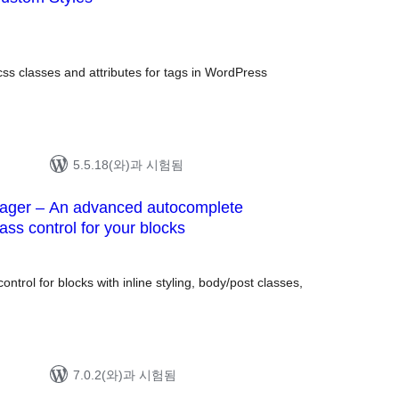
ss classes and attributes for tags in WordPress
5.5.18(와)과 시험됨
ger – An advanced autocomplete
lass control for your blocks
전
체
평
점
rol for blocks with inline styling, body/post classes,
7.0.2(와)과 시험됨