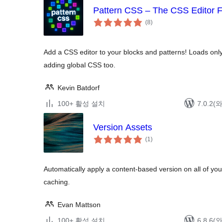
Pattern CSS – The CSS Editor F
전
(8
)
체
평
점
Add a CSS editor to your blocks and patterns! Loads on
adding global CSS too.
Kevin Batdorf
100+ 활성 설치
7.0.2
Version Assets
전
(1
)
체
평
점
Automatically apply a content-based version on all of yo
caching.
Evan Mattson
100+ 활성 설치
6.8.6