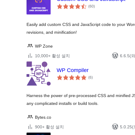
전
(60
)
체
평
점
Easily add custom CSS and JavaScript code to your WordP
revisions, and minification!
WP Zone
10,000+ 활성 설치
6.6.5
WP Compiler
전
(6
)
체
평
점
Harness the power of pre-processed CSS and minified JS 
any complicated installs or build tools.
Bytes.co
900+ 활성 설치
5.0.2