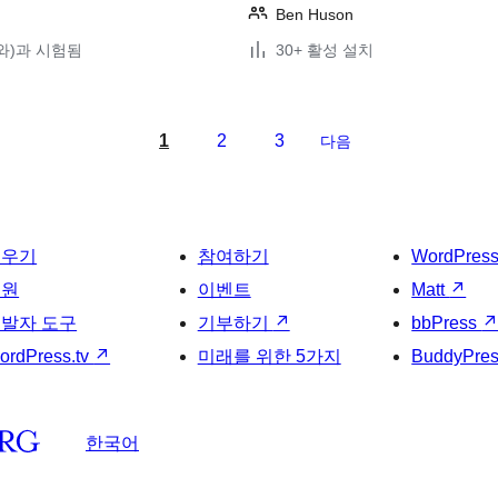
Ben Huson
4(와)과 시험됨
30+ 활성 설치
1
2
3
다음
배우기
참여하기
WordPres
지원
이벤트
Matt
↗
발자 도구
기부하기
↗
bbPress
ordPress.tv
↗
미래를 위한 5가지
BuddyPre
한국어