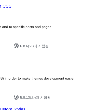
m CSS
전
체
평
점
 and to specific posts and pages.
6.8.6(와)과 시험됨
전
체
평
점
S) in order to make themes development easier.
5.8.13(와)과 시험됨
ustom Styles