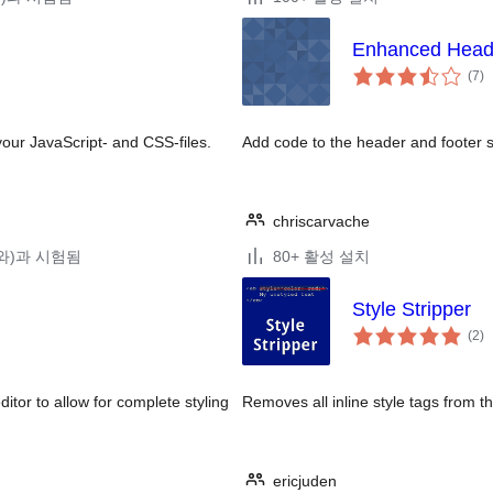
Enhanced Header
전
(7
)
체
평
점
your JavaScript- and CSS-files.
Add code to the header and footer s
chriscarvache
8(와)과 시험됨
80+ 활성 설치
Style Stripper
전
(2
)
체
평
점
or to allow for complete styling
Removes all inline style tags from 
ericjuden