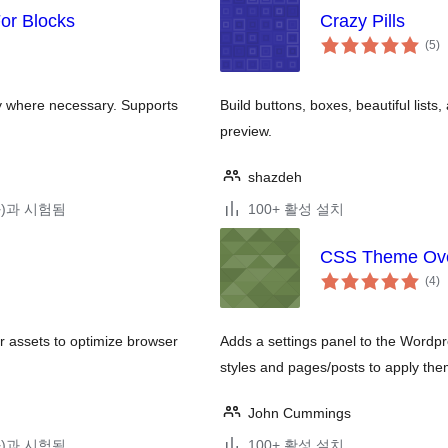
or Blocks
Crazy Pills
전
(5
)
체
평
점
ly where necessary. Supports
Build buttons, boxes, beautiful lists, 
preview.
shazdeh
(와)과 시험됨
100+ 활성 설치
CSS Theme Ove
전
(4
)
체
평
점
ur assets to optimize browser
Adds a settings panel to the Wordpre
styles and pages/posts to apply the
John Cummings
(와)과 시험됨
100+ 활성 설치