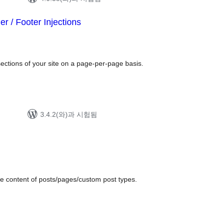
 / Footer Injections
ections of your site on a page-per-page basis.
3.4.2(와)과 시험됨
the content of posts/pages/custom post types.