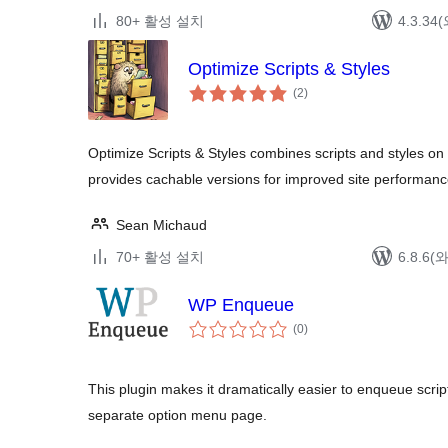
80+ 활성 설치
4.3.3
Optimize Scripts & Styles
전
(2
)
체
평
점
Optimize Scripts & Styles combines scripts and styles on 
provides cachable versions for improved site performanc
Sean Michaud
70+ 활성 설치
6.8.6
WP Enqueue
전
(0
)
체
평
점
This plugin makes it dramatically easier to enqueue scrip
separate option menu page.