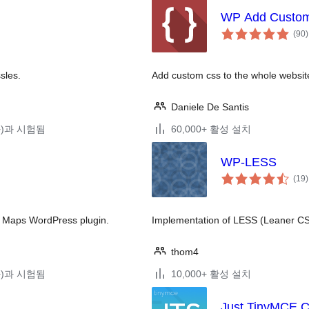
WP Add Custo
(90
)
sles.
Add custom css to the whole website
Daniele De Santis
(와)과 시험됨
60,000+ 활성 설치
WP-LESS
(19
)
zy Maps WordPress plugin.
Implementation of LESS (Leaner CS
thom4
(와)과 시험됨
10,000+ 활성 설치
Just TinyMCE C