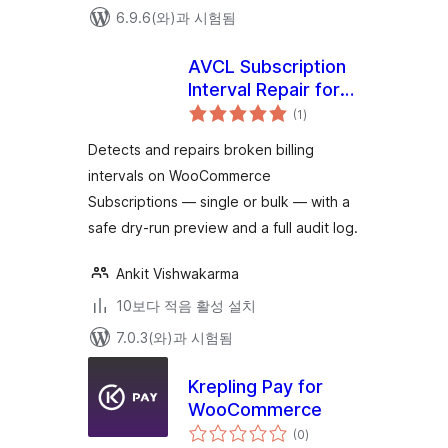
6.9.6(와)과 시험됨
AVCL Subscription
Interval Repair for
전
WooCommerce
(1
)
체
평
점
Detects and repairs broken billing
intervals on WooCommerce
Subscriptions — single or bulk — with a
safe dry-run preview and a full audit log.
Ankit Vishwakarma
10보다 적음 활성 설치
7.0.3(와)과 시험됨
Krepling Pay for
WooCommerce
전
(0
)
체