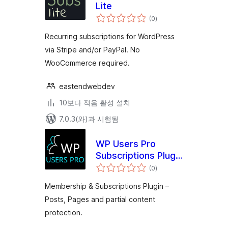
Lite
전
(0
)
체
평
점
Recurring subscriptions for WordPress
via Stripe and/or PayPal. No
WooCommerce required.
eastendwebdev
10보다 적음 활성 설치
7.0.3(와)과 시험됨
WP Users Pro
Subscriptions Plugin
전
– Posts, Pages and
(0
)
체
평
Partial Content
점
Membership & Subscriptions Plugin –
Protection.
Posts, Pages and partial content
protection.