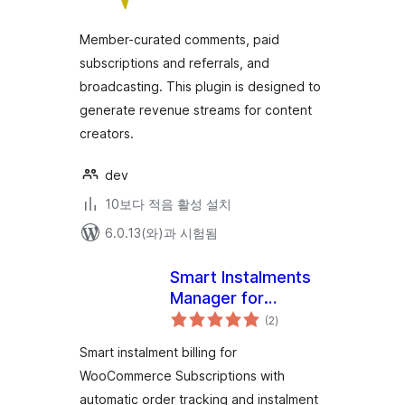
평
점
Member-curated comments, paid
subscriptions and referrals, and
broadcasting. This plugin is designed to
generate revenue streams for content
creators.
dev
10보다 적음 활성 설치
6.0.13(와)과 시험됨
Smart Instalments
Manager for
전
Woocommerce
(2
)
체
평
점
Smart instalment billing for
WooCommerce Subscriptions with
automatic order tracking and instalment