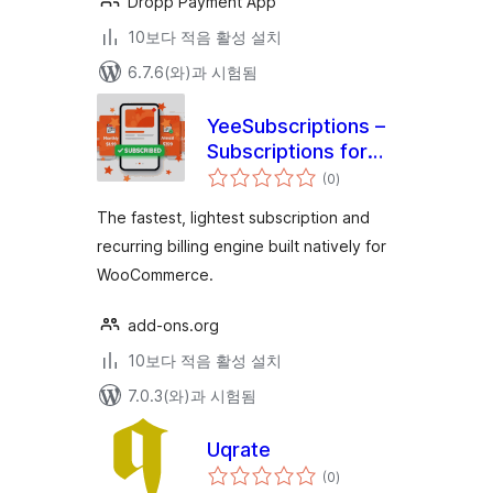
Dropp Payment App
10보다 적음 활성 설치
6.7.6(와)과 시험됨
YeeSubscriptions –
Subscriptions for
전
WooCommerce
(0
)
체
평
점
The fastest, lightest subscription and
recurring billing engine built natively for
WooCommerce.
add-ons.org
10보다 적음 활성 설치
7.0.3(와)과 시험됨
Uqrate
전
(0
)
체