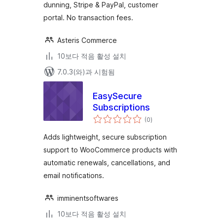
dunning, Stripe & PayPal, customer
portal. No transaction fees.
Asteris Commerce
10보다 적음 활성 설치
7.0.3(와)과 시험됨
EasySecure
Subscriptions
전
(0
)
체
평
점
Adds lightweight, secure subscription
support to WooCommerce products with
automatic renewals, cancellations, and
email notifications.
imminentsoftwares
10보다 적음 활성 설치