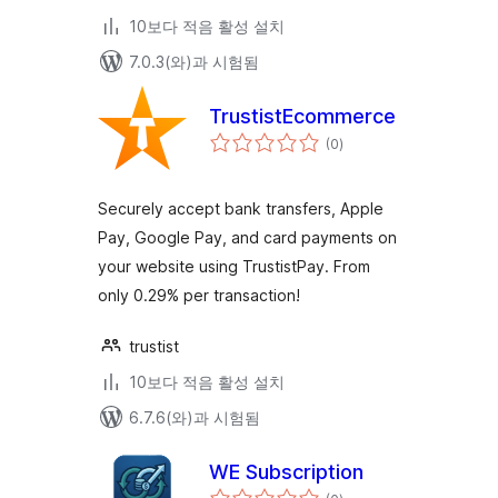
10보다 적음 활성 설치
7.0.3(와)과 시험됨
TrustistEcommerce
전
(0
)
체
평
점
Securely accept bank transfers, Apple
Pay, Google Pay, and card payments on
your website using TrustistPay. From
only 0.29% per transaction!
trustist
10보다 적음 활성 설치
6.7.6(와)과 시험됨
WE Subscription
전