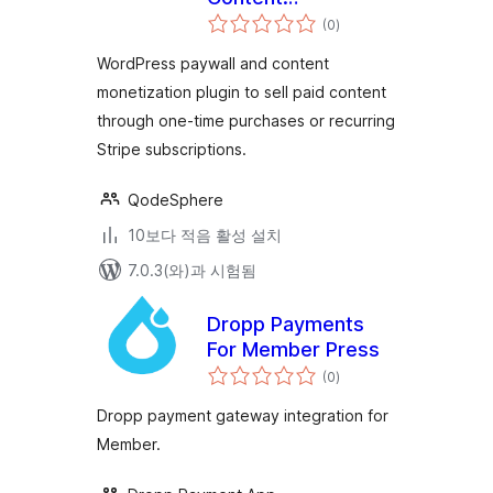
전
Monetization &
(0
)
체
평
Stripe Subscriptions
점
WordPress paywall and content
monetization plugin to sell paid content
through one-time purchases or recurring
Stripe subscriptions.
QodeSphere
10보다 적음 활성 설치
7.0.3(와)과 시험됨
Dropp Payments
For Member Press
전
(0
)
체
평
점
Dropp payment gateway integration for
Member.