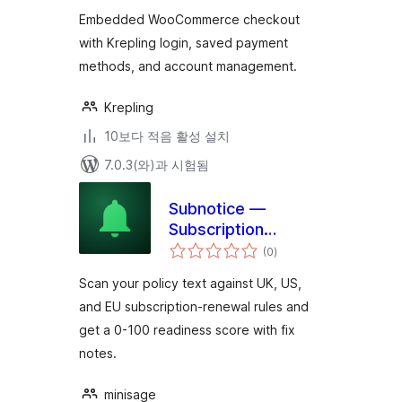
평
점
Embedded WooCommerce checkout
with Krepling login, saved payment
methods, and account management.
Krepling
10보다 적음 활성 설치
7.0.3(와)과 시험됨
Subnotice —
Subscription
전
Compliance
(0
)
체
평
Checker
점
Scan your policy text against UK, US,
(UK/US/EU)
and EU subscription-renewal rules and
get a 0-100 readiness score with fix
notes.
minisage