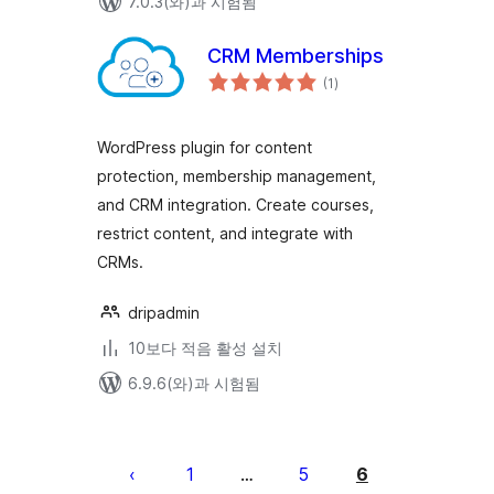
7.0.3(와)과 시험됨
CRM Memberships
전
(1
)
체
평
점
WordPress plugin for content
protection, membership management,
and CRM integration. Create courses,
restrict content, and integrate with
CRMs.
dripadmin
10보다 적음 활성 설치
6.9.6(와)과 시험됨
글
페
1
5
6
…