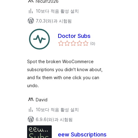
recurr2026
10보다 적음 활성 설치
7.0.3(와)과 시험됨
Doctor Subs
전
(0
)
체
평
점
Spot the broken WooCommerce
subscriptions you didn't know about,
and fix them with one click you can
undo.
David
10보다 적음 활성 설치
6.9.6(와)과 시험됨
eew Subscriptions