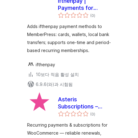
ifthenpay |
Payments for
전
MemberPress
(0
)
체
평
점
Adds ifthenpay payment methods to
MemberPress: cards, wallets, local bank
transfers; supports one-time and period-
based recurring memberships.
ifthenpay
10보다 적음 활성 설치
6.9.6(와)과 시험됨
Asteris
Subscriptions –
전
Recurring Payments
(0
)
체
평
& Subscriptions for
점
Recurring payments & subscriptions for
WooCommerce
WooCommerce — reliable renewals,