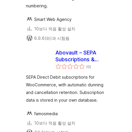
numbering.
Smart Web Agency
10보다 적음 활성 설치
6.9.6(와)과 시험됨
Abovault – SEPA
Subscriptions &
전
Dunning for
(0
)
체
평
WooCommerce
점
SEPA Direct Debit subscriptions for
WooCommerce, with automatic dunning
and cancellation retention. Subscription
data is stored in your own database.
famosmedia
10보다 적음 활성 설치