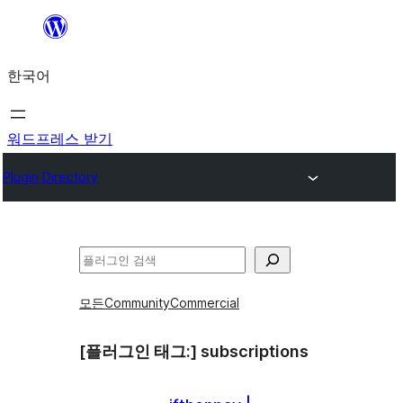
콘
텐
한국어
츠
로
바
워드프레스 받기
로
Plugin Directory
가
기
검
색
모든
Community
Commercial
[플러그인 태그:]
subscriptions