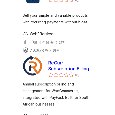
(0
)
체
평
점
Sell your simple and variable products
with recurring payments without bloat.
WebEffortless
10보다 적음 활성 설치
7.0.3(와)과 시험됨
ReCurr –
Subscription Billing
전
(0
)
체
평
점
Annual subscription billing and
management for WooCommerce,
integrated with PayFast. Built for South
African businesses.