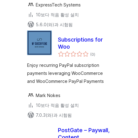
ExpressTech Systems
10보다 적음 활성 설치
5.6.0(와)과 시험됨
Subscriptions for
Woo
전
(0
)
체
평
점
Enjoy recurring PayPal subscription
payments leveraging WooCommerce
and WooCommerce PayPal Payments
Mark Nokes
10보다 적음 활성 설치
7.0.3(와)과 시험됨
PostGate – Paywall,
Content