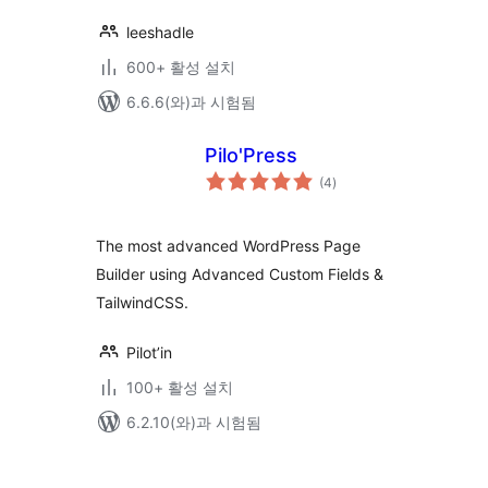
leeshadle
600+ 활성 설치
6.6.6(와)과 시험됨
Pilo'Press
전
(4
)
체
평
점
The most advanced WordPress Page
Builder using Advanced Custom Fields &
TailwindCSS.
Pilot’in
100+ 활성 설치
6.2.10(와)과 시험됨