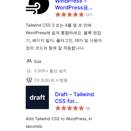
WindPress –
WordPress용
전
Tailwind CSS 통합
(37
)
체
평
점
Tailwind CSS 3 또는 4를 몇 초 만에
WordPress에 쉽게 통합하세요. 블록 편집
기, 페이지 빌더, 플러그인, 테마 및 사용자
정의 코드와 함께 잘 작동합니다.
Sua
3,000+ 활성 설치
7.0.3(와)과 시험됨
Draft – Tailwind
CSS for
전
WordPress.
(4
)
체
평
점
Add Tailwind CSS to WordPress, in
seconds.