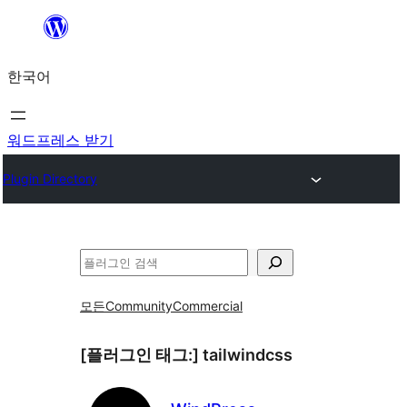
콘
텐
한국어
츠
로
바
워드프레스 받기
로
Plugin Directory
가
기
검
색
모든
Community
Commercial
[플러그인 태그:]
tailwindcss