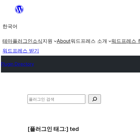
콘
텐
한국어
츠
로
테마
플러그인
소식
지원
About
워드프레스 소개
워드프레스 
바
워드프레스 받기
로
Plugin Directory
가
기
검
색
[플러그인 태그:]
ted