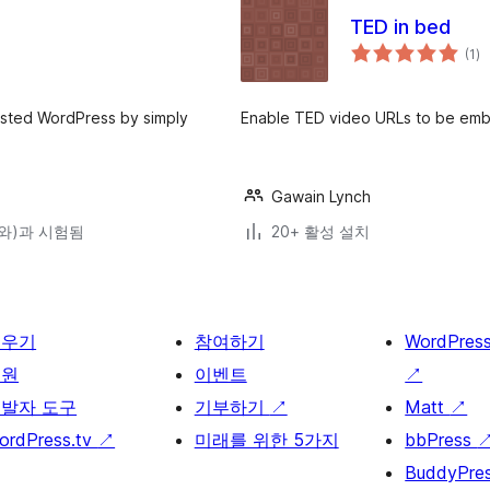
TED in bed
전
(1
)
체
평
점
osted WordPress by simply
Enable TED video URLs to be emb
Gawain Lynch
5(와)과 시험됨
20+ 활성 설치
배우기
참여하기
WordPres
지원
이벤트
↗
발자 도구
기부하기
↗
Matt
↗
ordPress.tv
↗
미래를 위한 5가지
bbPress
BuddyPre