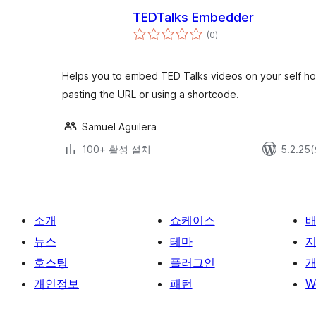
TEDTalks Embedder
전
(0
)
체
평
점
Helps you to embed TED Talks videos on your self h
pasting the URL or using a shortcode.
Samuel Aguilera
100+ 활성 설치
5.2.2
소개
쇼케이스
뉴스
테마
호스팅
플러그인
개
개인정보
패턴
W