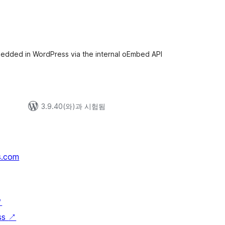
edded in WordPress via the internal oEmbed API
3.9.40(와)과 시험됨
s.com
↗
ss
↗