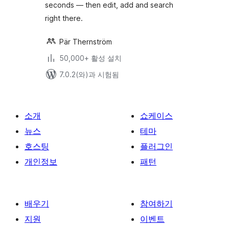
seconds — then edit, add and search
right there.
Pär Thernström
50,000+ 활성 설치
7.0.2(와)과 시험됨
소개
쇼케이스
뉴스
테마
호스팅
플러그인
개인정보
패턴
배우기
참여하기
지원
이벤트