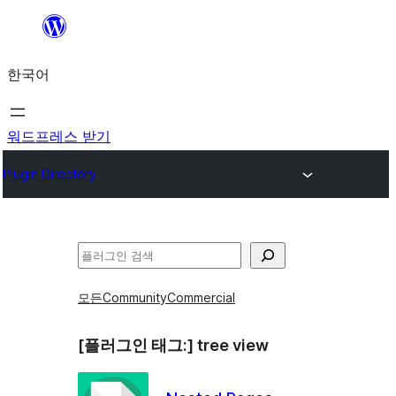
콘
텐
한국어
츠
로
바
워드프레스 받기
로
Plugin Directory
가
기
검
색
모든
Community
Commercial
[플러그인 태그:]
tree view