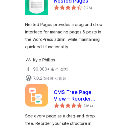
Nested Pages
전
(126
)
체
평
점
Nested Pages provides a drag and drop
interface for managing pages & posts in
the WordPress admin, while maintaining
quick edit functionality.
Kyle Phillips
90,000+ 활성 설치
7.0.2(와)과 시험됨
CMS Tree Page
View – Reorder
전
Pages with a Drag-
(364
)
체
평
and-Drop Tree
점
See every page as a drag-and-drop
tree. Reorder your site structure in