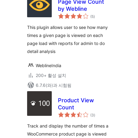
Page View Count
by Webline
전
(5
)
체
평
점
This plugin allows user to see how many
times a given page is viewed on each
page load with reports for admin to do
detail analysis
WeblineIndia
200+ 활성 설치
6.7.6(와)과 시험됨
Product View
Count
전
(3
)
체
평
점
Track and display the number of times a
WooCommerce product page is viewed