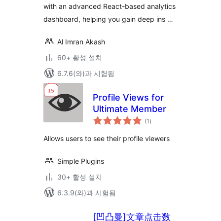
with an advanced React-based analytics
dashboard, helping you gain deep ins …
Al Imran Akash
60+ 활성 설치
6.7.6(와)과 시험됨
Profile Views for
Ultimate Member
전
(1
)
체
평
점
Allows users to see their profile viewers
Simple Plugins
30+ 활성 설치
6.3.9(와)과 시험됨
[凹凸曼]文章点击数