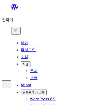
콘
텐
한국어
츠
로
바
로
테마
가
플러그인
기
소식
지원
문서
포럼
About
워드프레스 소개
WordPress 6.9