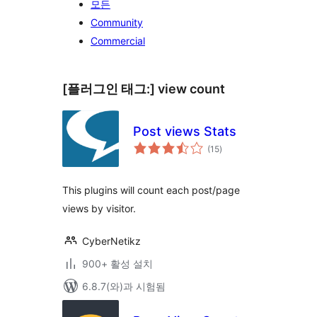
모든
Community
Commercial
[플러그인 태그:]
view count
Post views Stats
전
(15
)
체
평
점
This plugins will count each post/page
views by visitor.
CyberNetikz
900+ 활성 설치
6.8.7(와)과 시험됨