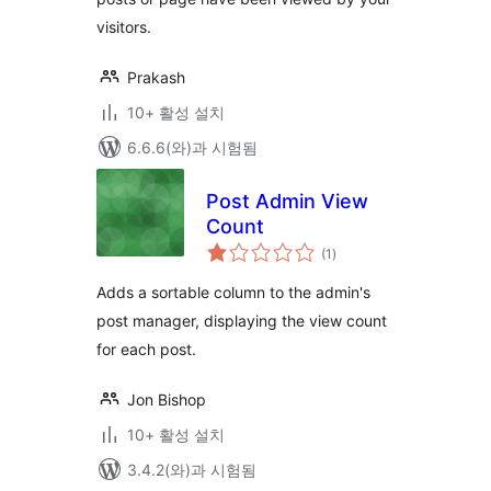
visitors.
Prakash
10+ 활성 설치
6.6.6(와)과 시험됨
Post Admin View
Count
전
(1
)
체
평
점
Adds a sortable column to the admin's
post manager, displaying the view count
for each post.
Jon Bishop
10+ 활성 설치
3.4.2(와)과 시험됨