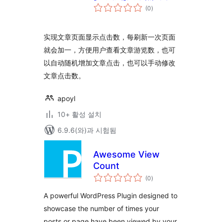
전
(0
)
체
평
점
实现文章页面显示点击数，每刷新一次页面
就会加一，方便用户查看文章游览数，也可
以自动随机增加文章点击，也可以手动修改
文章点击数。
apoyl
10+ 활성 설치
6.9.6(와)과 시험됨
Awesome View
Count
전
(0
)
체
평
점
A powerful WordPress Plugin designed to
showcase the number of times your
posts or page have been viewed by your