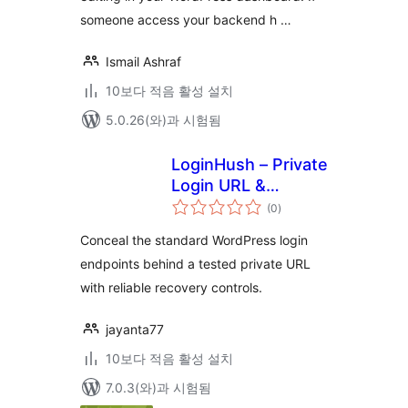
someone access your backend h …
Ismail Ashraf
10보다 적음 활성 설치
5.0.26(와)과 시험됨
LoginHush – Private
Login URL &
전
Access Guard
(0
)
체
평
점
Conceal the standard WordPress login
endpoints behind a tested private URL
with reliable recovery controls.
jayanta77
10보다 적음 활성 설치
7.0.3(와)과 시험됨