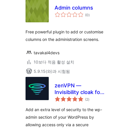
Admin columns
전
(0
)
체
평
점
Free powerful plugin to add or customise
columns on the administration screens.
tavakal4devs
10보다 적음 활성 설치
5.9.15(와)과 시험됨
zenVPN —
Invisibility cloak for
전
your wp-admin
(2
)
체
평
점
Add an extra level of security to the wp-
admin section of your WordPress by
allowing access only via a secure