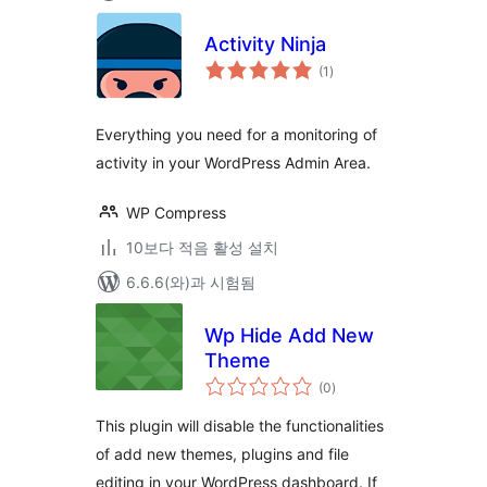
Activity Ninja
전
(1
)
체
평
점
Everything you need for a monitoring of
activity in your WordPress Admin Area.
WP Compress
10보다 적음 활성 설치
6.6.6(와)과 시험됨
Wp Hide Add New
Theme
전
(0
)
체
평
점
This plugin will disable the functionalities
of add new themes, plugins and file
editing in your WordPress dashboard. If