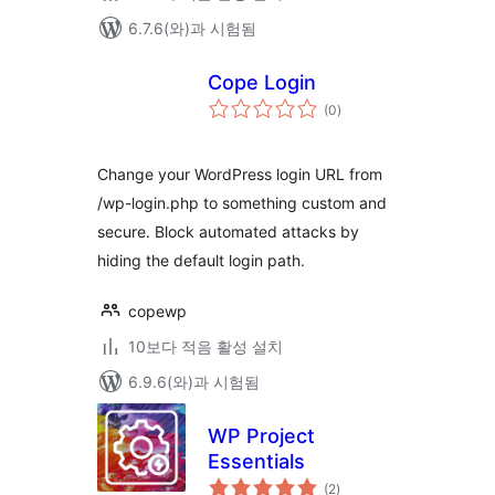
6.7.6(와)과 시험됨
Cope Login
전
(0
)
체
평
점
Change your WordPress login URL from
/wp-login.php to something custom and
secure. Block automated attacks by
hiding the default login path.
copewp
10보다 적음 활성 설치
6.9.6(와)과 시험됨
WP Project
Essentials
전
(2
)
체