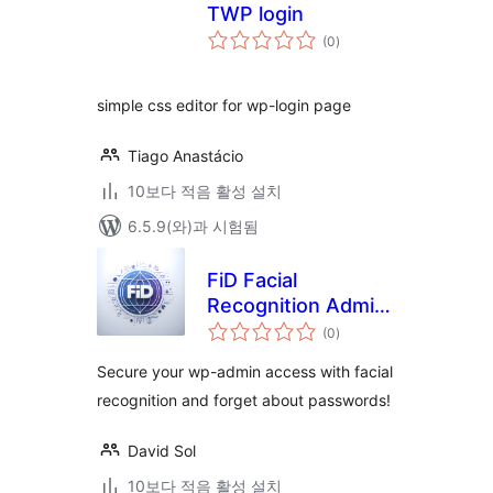
TWP login
전
(0
)
체
평
점
simple css editor for wp-login page
Tiago Anastácio
10보다 적음 활성 설치
6.5.9(와)과 시험됨
FiD Facial
Recognition Admin
전
Login
(0
)
체
평
점
Secure your wp-admin access with facial
recognition and forget about passwords!
David Sol
10보다 적음 활성 설치