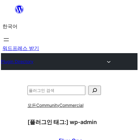
콘
텐
한국어
츠
로
바
워드프레스 받기
로
Plugin Directory
가
기
검
색
모든
Community
Commercial
[플러그인 태그:]
wp-admin