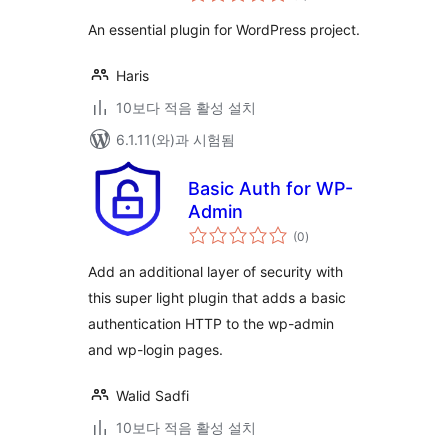
평
점
An essential plugin for WordPress project.
Haris
10보다 적음 활성 설치
6.1.11(와)과 시험됨
Basic Auth for WP-
Admin
전
(0
)
체
평
점
Add an additional layer of security with
this super light plugin that adds a basic
authentication HTTP to the wp-admin
and wp-login pages.
Walid Sadfi
10보다 적음 활성 설치