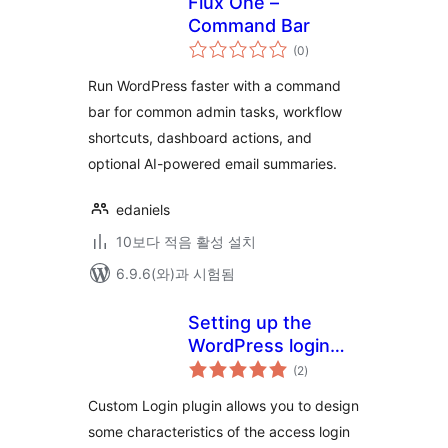
Flux One –
Command Bar
전
(0
)
체
평
점
Run WordPress faster with a command
bar for common admin tasks, workflow
shortcuts, dashboard actions, and
optional AI-powered email summaries.
edaniels
10보다 적음 활성 설치
6.9.6(와)과 시험됨
Setting up the
WordPress login
전
template
(2
)
체
평
점
Custom Login plugin allows you to design
some characteristics of the access login