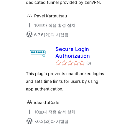
dedicated tunnel provided by zenVPN.
Pavel Kartautsau
10보다 적음 활성 설치
6.7.6(와)과 시험됨
Secure Login
Authorization
전
(0
)
체
평
점
This plugin prevents unauthorized logins
and sets time limits for users by using
app authentication.
ideasToCode
10보다 적음 활성 설치
7.0.3(와)과 시험됨