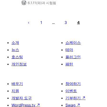
6.1.11(와)과 시험됨
글
페
1
3
4
…
이
지
매
소개
쇼케이스
김
뉴스
테마
호스팅
플러그인
개인정보
패턴
배우기
참여하기
지원
이벤트
개발자 도구
기부하기
↗
WordPress.tv
↗
Swag
↗