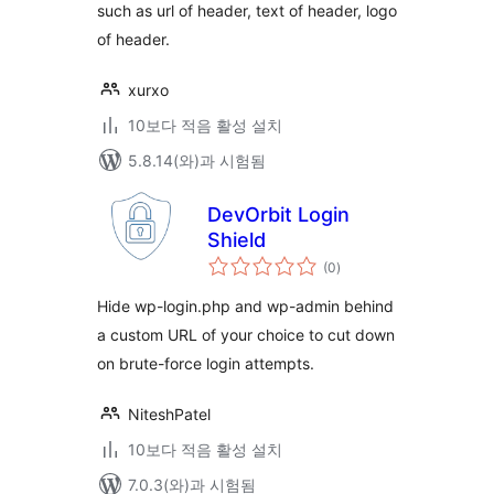
such as url of header, text of header, logo
of header.
xurxo
10보다 적음 활성 설치
5.8.14(와)과 시험됨
DevOrbit Login
Shield
전
(0
)
체
평
점
Hide wp-login.php and wp-admin behind
a custom URL of your choice to cut down
on brute-force login attempts.
NiteshPatel
10보다 적음 활성 설치
7.0.3(와)과 시험됨