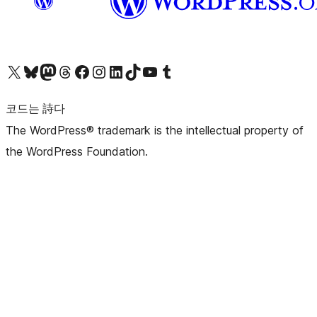
X(이전 트위터) 계정 방문하기
블루스카이 계정 방문하기
마스토돈 계정 방문하기
스레드 계정 방문하기
페이스북 페이지 방문하기
인스타그램 계정 방문하기
LinkedIn 계정 방문하기
틱톡 계정 방문하기
유튜브 채널 방문하기
텀블러 계정 방문하기
코드는 詩다
The WordPress® trademark is the intellectual property of
the WordPress Foundation.