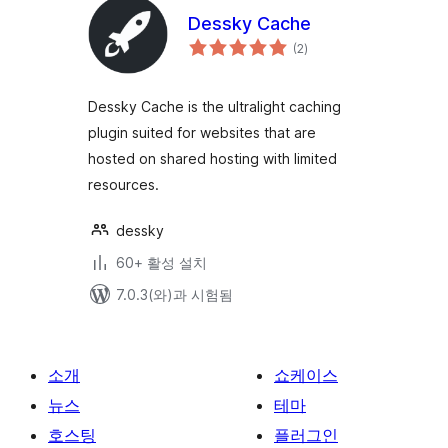
Dessky Cache
전
(2
)
체
평
점
Dessky Cache is the ultralight caching
plugin suited for websites that are
hosted on shared hosting with limited
resources.
dessky
60+ 활성 설치
7.0.3(와)과 시험됨
소개
쇼케이스
뉴스
테마
호스팅
플러그인