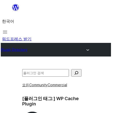
콘
텐
한국어
츠
로
바
워드프레스 받기
로
Plugin Directory
가
기
검
색
모든
Community
Commercial
[플러그인 태그:]
WP Cache
Plugin