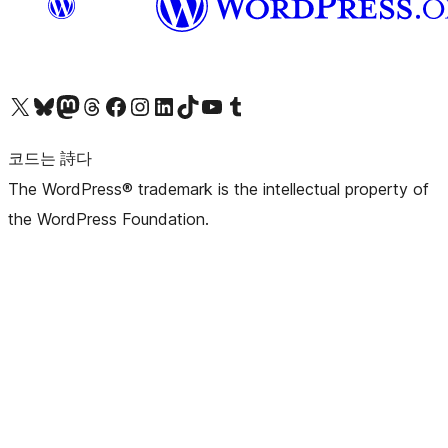
X(이전 트위터) 계정 방문하기
블루스카이 계정 방문하기
마스토돈 계정 방문하기
스레드 계정 방문하기
페이스북 페이지 방문하기
인스타그램 계정 방문하기
LinkedIn 계정 방문하기
틱톡 계정 방문하기
유튜브 채널 방문하기
텀블러 계정 방문하기
코드는 詩다
The WordPress® trademark is the intellectual property of
the WordPress Foundation.