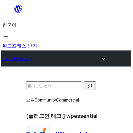
콘
텐
한국어
츠
로
바
워드프레스 받기
로
Plugin Directory
가
기
검
색
모든
Community
Commercial
[플러그인 태그:]
wpessential