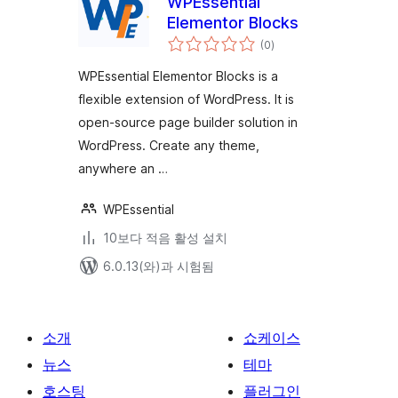
WPEssential
Elementor Blocks
전
(0
)
체
평
점
WPEssential Elementor Blocks is a
flexible extension of WordPress. It is
open-source page builder solution in
WordPress. Create any theme,
anywhere an …
WPEssential
10보다 적음 활성 설치
6.0.13(와)과 시험됨
소개
쇼케이스
뉴스
테마
호스팅
플러그인