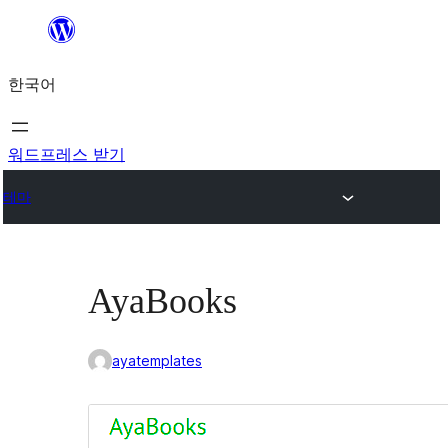
콘
텐
한국어
츠
로
바
워드프레스 받기
로
테마
가
기
AyaBooks
ayatemplates