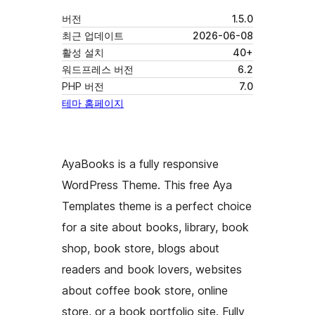
버전
1.5.0
최근 업데이트
2026-06-08
활성 설치
40+
워드프레스 버전
6.2
PHP 버전
7.0
테마 홈페이지
AyaBooks is a fully responsive
WordPress Theme. This free Aya
Templates theme is a perfect choice
for a site about books, library, book
shop, book store, blogs about
readers and book lovers, websites
about coffee book store, online
store, or a book portfolio site. Fully