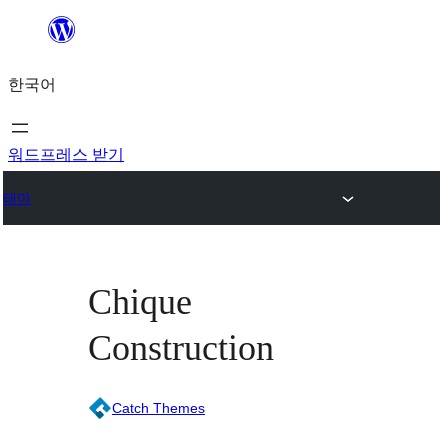
콘
텐
한국어
츠
로
바
워드프레스 받기
로
테마
가
기
Chique
Construction
Catch Themes