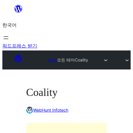
콘
텐
한국어
츠
로
바
워드프레스 받기
로
테마
모든 테마
Coality
가
기
Coality
WebHunt Infotech