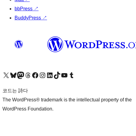
bbPress
↗
BuddyPress
↗
X(이전 트위터) 계정 방문하기
블루스카이 계정 방문하기
마스토돈 계정 방문하기
스레드 계정 방문하기
페이스북 페이지 방문하기
인스타그램 계정 방문하기
LinkedIn 계정 방문하기
틱톡 계정 방문하기
유튜브 채널 방문하기
텀블러 계정 방문하기
코드는 詩다
The WordPress® trademark is the intellectual property of the
WordPress Foundation.