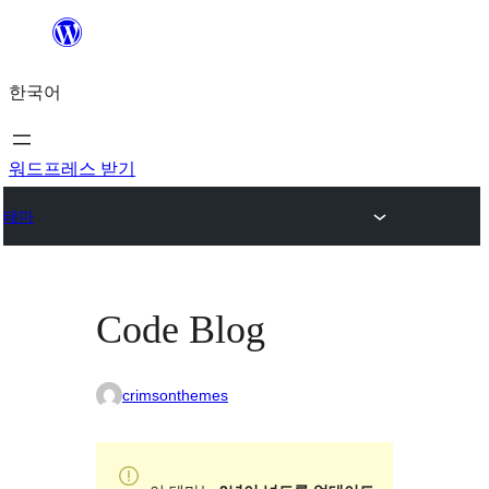
콘
텐
한국어
츠
로
바
워드프레스 받기
로
테마
가
기
Code Blog
crimsonthemes