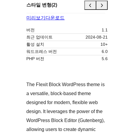
스타일 변형(2)
미리보기
다운로드
버전
1.1
최근 업데이트
2024-08-21
활성 설치
10+
워드프레스 버전
6.0
PHP 버전
5.6
The Flexit Block WordPress theme is
a versatile, block-based theme
designed for modern, flexible web
design. It leverages the power of the
WordPress Block Editor (Gutenberg),
allowing users to create dynamic