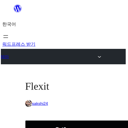
콘
텐
한국어
츠
로
바
워드프레스 받기
로
테마
가
기
Flexit
sakshi24