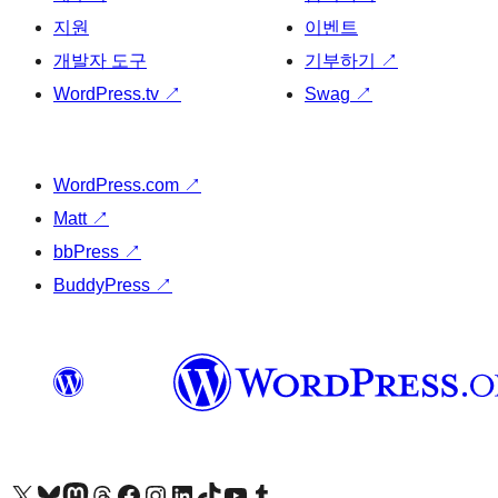
지원
이벤트
개발자 도구
기부하기
↗
WordPress.tv
↗
Swag
↗
WordPress.com
↗
Matt
↗
bbPress
↗
BuddyPress
↗
X(이전 트위터) 계정 방문하기
블루스카이 계정 방문하기
마스토돈 계정 방문하기
스레드 계정 방문하기
페이스북 페이지 방문하기
인스타그램 계정 방문하기
LinkedIn 계정 방문하기
틱톡 계정 방문하기
유튜브 채널 방문하기
텀블러 계정 방문하기