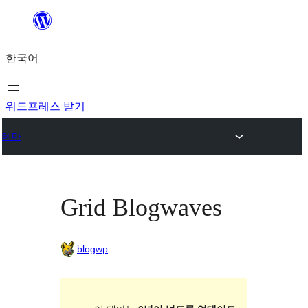
콘
텐
한국어
츠
로
바
워드프레스 받기
로
테마
가
기
Grid Blogwaves
blogwp